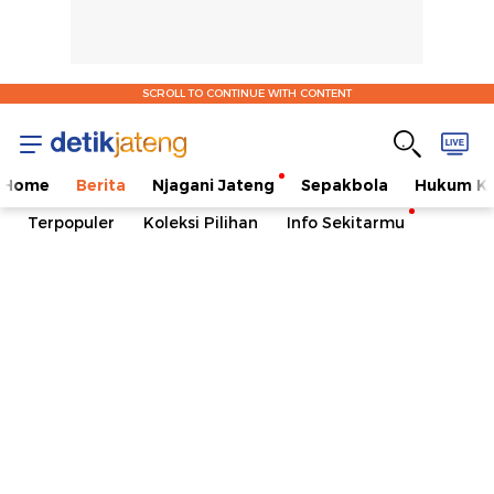
SCROLL TO CONTINUE WITH CONTENT
Home
Berita
Njagani Jateng
Sepakbola
Hukum Kr
Terpopuler
Koleksi Pilihan
Info Sekitarmu