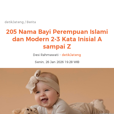
detikJateng
Berita
205 Nama Bayi Perempuan Islami
dan Modern 2-3 Kata Inisial A
sampai Z
Desi Rahmawati -
detikJateng
Senin, 26 Jan 2026 19:28 WIB