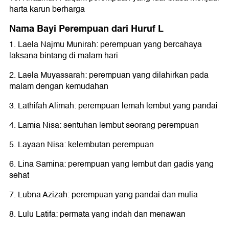
harta karun berharga
Nama Bayi Perempuan dari Huruf L
1. Laela Najmu Munirah: perempuan yang bercahaya
laksana bintang di malam hari
2. Laela Muyassarah: perempuan yang dilahirkan pada
malam dengan kemudahan
3. Lathifah Alimah: perempuan lemah lembut yang pandai
4. Lamia Nisa: sentuhan lembut seorang perempuan
5. Layaan Nisa: kelembutan perempuan
6. Lina Samina: perempuan yang lembut dan gadis yang
sehat
7. Lubna Azizah: perempuan yang pandai dan mulia
8. Lulu Latifa: permata yang indah dan menawan