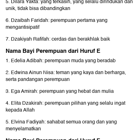
5. Dilara Yakta: yang terkasih, yang selalu dirindukan dan
unik, tidak bisa dibandingkan
6. Dzaibah Faridah: perempuan pertama yang
mengantisipatif
7. Dzakiyah Rafifah: cerdas dan berakhlak baik
Nama Bayi Perempuan dari Huruf E
1. Edelia Adibah: perempuan muda yang beradab
2. Edwina Ainun Nisa: teman yang kaya dan berharga,
serta pandangan perempuan
3. Ega Amirah: perempuan yang hebat dan mulia
4. Elita Dzakirah: perempuan pilihan yang selalu ingat
kepada Allah
5. Elvina Fadiyah: sahabat semua orang dan yang
menyelamatkan