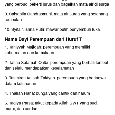
yang berbudi pekerti lurus dan bagaikan mata air di surga
9. Salsabila Candrasmurti: mata air surga yang setenang
rembulan
10. Syifa Nisrina Putri: mawar putih penyembuh luka
Nama Bayi Perempuan dari Huruf T
1. Tahiyyah Majidah: perempuan yang memiliki
kehormatan dan kemuliaan
2. Talina Salamah Qalbi: perempuan yang berhati lembut
dan selalu mendapatkan keselamatan
3. Tasmirah Anisah Zakiyah: perempuan yang bertaqwa
dalam ketuhanan
4. Thallah Hana: bunga yang cantik dan harum
5. Taqiya Parsa: takut kepada Allah SWT yang suci,
murni, dan cerdas