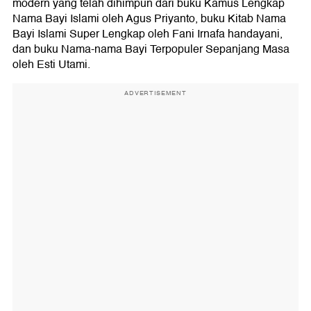
modern yang telah dihimpun dari buku Kamus Lengkap
Nama Bayi Islami oleh Agus Priyanto, buku Kitab Nama
Bayi Islami Super Lengkap oleh Fani Irnafa handayani,
dan buku Nama-nama Bayi Terpopuler Sepanjang Masa
oleh Esti Utami.
ADVERTISEMENT