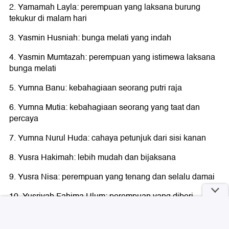
2. Yamamah Layla: perempuan yang laksana burung
tekukur di malam hari
3. Yasmin Husniah: bunga melati yang indah
4. Yasmin Mumtazah: perempuan yang istimewa laksana
bunga melati
5. Yumna Banu: kebahagiaan seorang putri raja
6. Yumna Mutia: kebahagiaan seorang yang taat dan
percaya
7. Yumna Nurul Huda: cahaya petunjuk dari sisi kanan
8. Yusra Hakimah: lebih mudah dan bijaksana
9. Yusra Nisa: perempuan yang tenang dan selalu damai
10. Yusriyah Fahima Ulum: perempuan yang diberi
kemudahan dalam memahami berbagai ilmu
Nama Bayi Perempuan dari Huruf Z