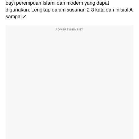
Nama Bayi Perempuan dari Huruf N
bayi perempuan Islami dan modern yang dapat
Nama Bayi Perempuan dari Huruf O
digunakan. Lengkap dalam susunan 2-3 kata dari inisial A
Nama Bayi Perempuan dari Huruf P
sampai Z.
Nama Bayi Perempuan dari Huruf Q
Nama Bayi Perempuan dari Huruf R
Nama Bayi Perempuan dari Huruf S
ADVERTISEMENT
Nama Bayi Perempuan dari Huruf T
Nama Bayi Perempuan dari Huruf U
Nama Bayi Perempuan dari Huruf W
Nama Bayi Perempuan dari Huruf X
Nama Bayi Perempuan dari Huruf Y
Nama Bayi Perempuan dari Huruf Z