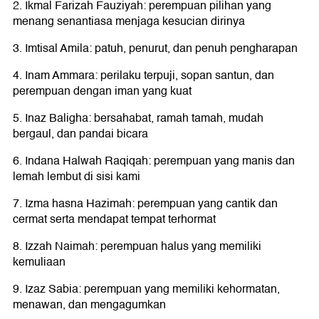
2. Ikmal Farizah Fauziyah: perempuan pilihan yang
menang senantiasa menjaga kesucian dirinya
3. Imtisal Amila: patuh, penurut, dan penuh pengharapan
4. Inam Ammara: perilaku terpuji, sopan santun, dan
perempuan dengan iman yang kuat
5. Inaz Baligha: bersahabat, ramah tamah, mudah
bergaul, dan pandai bicara
6. Indana Halwah Raqiqah: perempuan yang manis dan
lemah lembut di sisi kami
7. Izma hasna Hazimah: perempuan yang cantik dan
cermat serta mendapat tempat terhormat
8. Izzah Naimah: perempuan halus yang memiliki
kemuliaan
9. Izaz Sabia: perempuan yang memiliki kehormatan,
menawan, dan mengagumkan