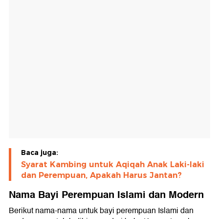
Baca juga:
Syarat Kambing untuk Aqiqah Anak Laki-laki
dan Perempuan, Apakah Harus Jantan?
Nama Bayi Perempuan Islami dan Modern
Berikut nama-nama untuk bayi perempuan Islami dan