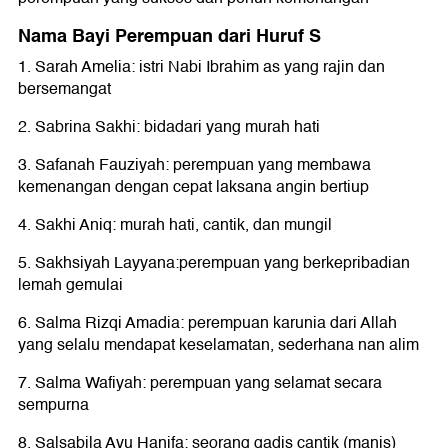
Nama Bayi Perempuan dari Huruf S
1. Sarah Amelia: istri Nabi Ibrahim as yang rajin dan
bersemangat
2. Sabrina Sakhi: bidadari yang murah hati
3. Safanah Fauziyah: perempuan yang membawa
kemenangan dengan cepat laksana angin bertiup
4. Sakhi Aniq: murah hati, cantik, dan mungil
5. Sakhsiyah Layyana:perempuan yang berkepribadian
lemah gemulai
6. Salma Rizqi Amadia: perempuan karunia dari Allah
yang selalu mendapat keselamatan, sederhana nan alim
7. Salma Wafiyah: perempuan yang selamat secara
sempurna
8. Salsabila Ayu Hanifa: seorang gadis cantik (manis)