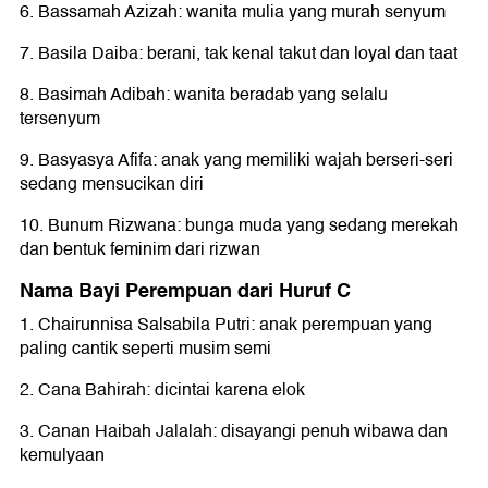
6. Bassamah Azizah: wanita mulia yang murah senyum
7. Basila Daiba: berani, tak kenal takut dan loyal dan taat
8. Basimah Adibah: wanita beradab yang selalu
tersenyum
9. Basyasya Afifa: anak yang memiliki wajah berseri-seri
sedang mensucikan diri
10. Bunum Rizwana: bunga muda yang sedang merekah
dan bentuk feminim dari rizwan
Nama Bayi Perempuan dari Huruf C
1. Chairunnisa Salsabila Putri: anak perempuan yang
paling cantik seperti musim semi
2. Cana Bahirah: dicintai karena elok
3. Canan Haibah Jalalah: disayangi penuh wibawa dan
kemulyaan