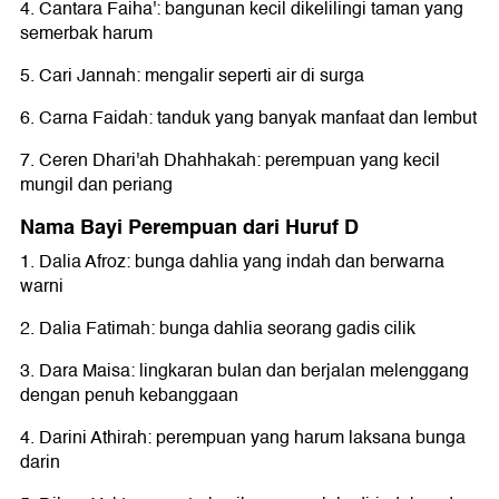
4. Cantara Faiha': bangunan kecil dikelilingi taman yang
semerbak harum
5. Cari Jannah: mengalir seperti air di surga
6. Carna Faidah: tanduk yang banyak manfaat dan lembut
7. Ceren Dhari'ah Dhahhakah: perempuan yang kecil
mungil dan periang
Nama Bayi Perempuan dari Huruf D
1. Dalia Afroz: bunga dahlia yang indah dan berwarna
warni
2. Dalia Fatimah: bunga dahlia seorang gadis cilik
3. Dara Maisa: lingkaran bulan dan berjalan melenggang
dengan penuh kebanggaan
4. Darini Athirah: perempuan yang harum laksana bunga
darin