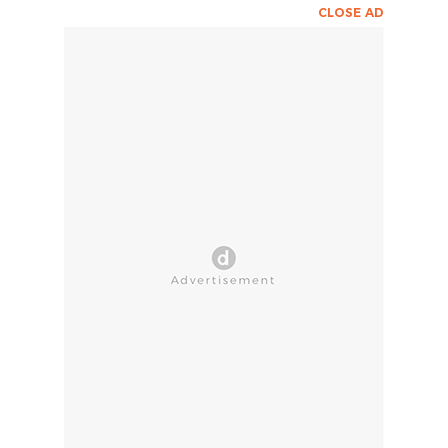
CLOSE AD