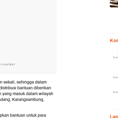
Ko
Ko
H CONTENT
Ko
n sekali, sehingga dalam
distribusi bantuan diberikan
Ko
an yang masuk dalam wilayah
Sadang, Karangsambung,
pkan bantuan untuk para
Lap