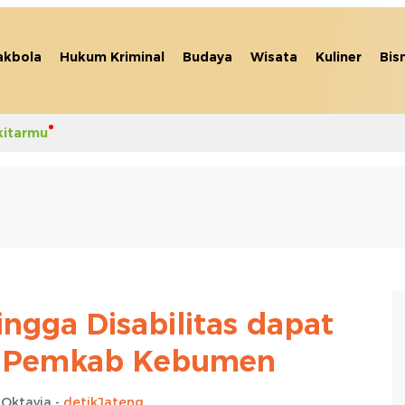
akbola
Hukum Kriminal
Budaya
Wisata
Kuliner
Bis
kitarmu
ingga Disabilitas dapat
i Pemkab Kebumen
 Oktavia -
detikJateng