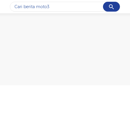
Cancel
Yang sedang ramai dicari
#1
motogp
#2
bromo
#3
moto3
#4
iran
#5
data live draw sgp
Promoted
Terakhir yang dicari
Loading...