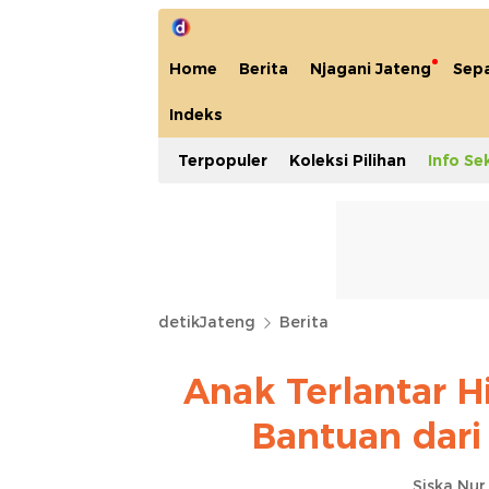
Home
Berita
Njagani Jateng
Sep
Indeks
Terpopuler
Koleksi Pilihan
Info Se
detikJateng
Berita
Anak Terlantar H
Bantuan dar
Siska Nur