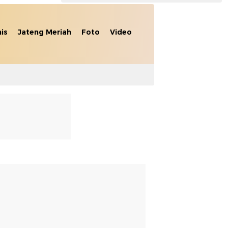
nis
Jateng Meriah
Foto
Video