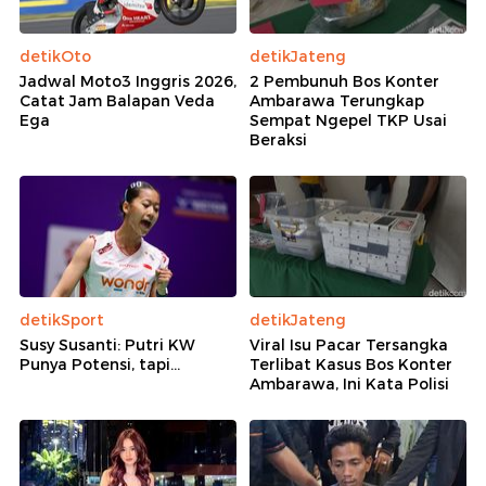
detikOto
detikJateng
Jadwal Moto3 Inggris 2026,
2 Pembunuh Bos Konter
Catat Jam Balapan Veda
Ambarawa Terungkap
Ega
Sempat Ngepel TKP Usai
Beraksi
detikSport
detikJateng
Susy Susanti: Putri KW
Viral Isu Pacar Tersangka
Punya Potensi, tapi...
Terlibat Kasus Bos Konter
Ambarawa, Ini Kata Polisi