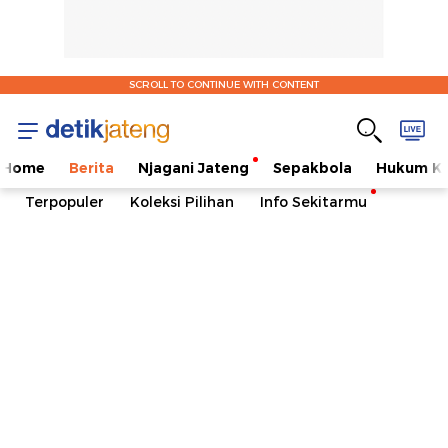
SCROLL TO CONTINUE WITH CONTENT
Home
Berita
Njagani Jateng
Sepakbola
Hukum Kr
Terpopuler
Koleksi Pilihan
Info Sekitarmu