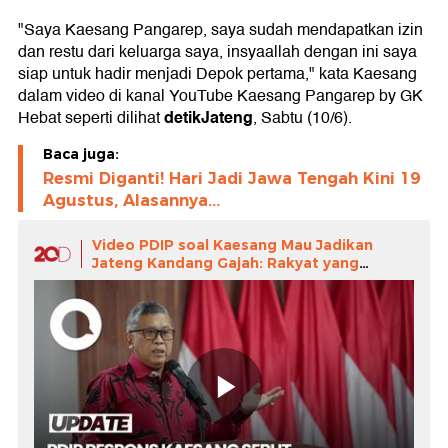
"Saya Kaesang Pangarep, saya sudah mendapatkan izin
dan restu dari keluarga saya, insyaallah dengan ini saya
siap untuk hadir menjadi Depok pertama," kata Kaesang
dalam video di kanal YouTube Kaesang Pangarep by GK
detikJateng
Hebat seperti dilihat
, Sabtu (10/6).
Baca juga:
Resmi Diganti! Hari Jadi Jawa Tengah Kini 19
Agustus, Alasannya...
Video PDIP soal Kaesang Mau Jadikan
Jateng Kandang Gajah: Rakyat yang
Tentukan