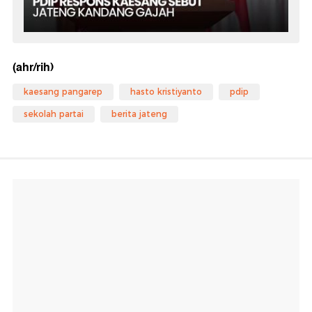
(ahr/rih)
kaesang pangarep
hasto kristiyanto
pdip
sekolah partai
berita jateng