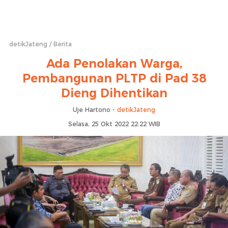
detikJateng
Berita
Ada Penolakan Warga,
Pembangunan PLTP di Pad 38
Dieng Dihentikan
Uje Hartono -
detikJateng
Selasa, 25 Okt 2022 22:22 WIB