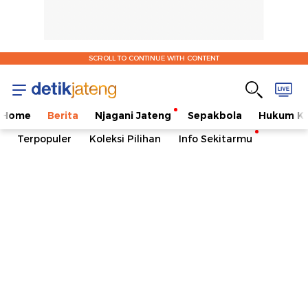
SCROLL TO CONTINUE WITH CONTENT
Home
Berita
Njagani Jateng
Sepakbola
Hukum Kr
Terpopuler
Koleksi Pilihan
Info Sekitarmu