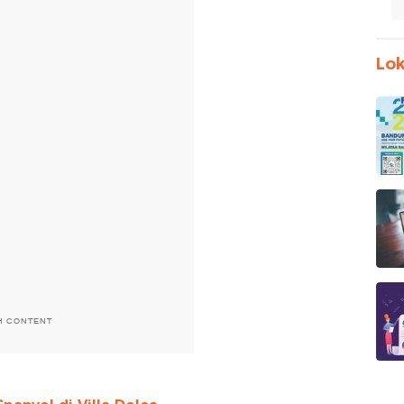
Lok
H CONTENT