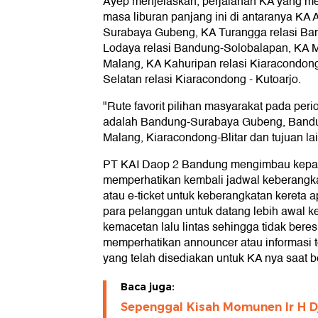
Ayep menjelaskan, perjalanan KA yang men
masa liburan panjang ini di antaranya KA 
Surabaya Gubeng, KA Turangga relasi B
Lodaya relasi Bandung-Solobalapan, KA M
Malang, KA Kahuripan relasi Kiaracondong
Selatan relasi Kiaracondong - Kutoarjo.
"Rute favorit pilihan masyarakat pada per
adalah Bandung-Surabaya Gubeng, Band
Malang, Kiaracondong-Blitar dan tujuan lai
PT KAI Daop 2 Bandung mengimbau kepa
memperhatikan kembali jadwal keberangkat
atau e-ticket untuk keberangkatan kereta
para pelanggan untuk datang lebih awal ke 
kemacetan lalu lintas sehingga tidak bere
memperhatikan announcer atau informasi te
yang telah disediakan untuk KA nya saat be
Baca juga:
Sepenggal Kisah Momunen Ir H D