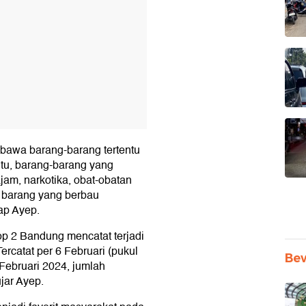
mbawa barang-barang tertentu
aitu, barang-barang yang
ajam, narkotika, obat-obatan
au barang yang berbau
ap Ayep.
aop 2 Bandung mencatat terjadi
rcatat per 6 Februari (pukul
Be
 Februari 2024, jumlah
jar Ayep.