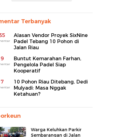
mentar Terbanyak
35
Alasan Vendor Proyek SixNine
Padel Tebang 10 Pohon di
mentar
Jalan Riau
9
Buntut Kemarahan Farhan,
Pengelola Padel Siap
mentar
Kooperatif
7
10 Pohon Riau Ditebang, Dedi
Mulyadi: Masa Nggak
mentar
Ketahuan?
porkeun
Warga Keluhkan Parkir
Sembarangan di Jalan