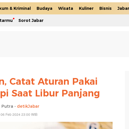
kum & Kriminal
Budaya
Wisata
Kuliner
Bisnis
Jaba
itarmu
Sorot Jabar
, Catat Aturan Pakai
pi Saat Libur Panjang
 Putra -
detikJabar
 06 Feb 2024 23:00 WIB