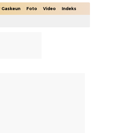
r Gaskeun
Foto
Video
Indeks