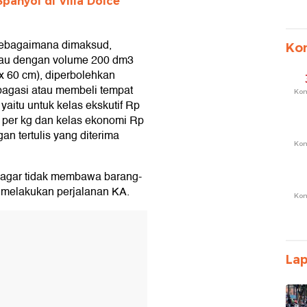
panyol di Villa Dolce
 sebagaimana dimaksud,
Ko
atau dengan volume 200 dm3
x 60 cm), diperbolehkan
agasi atau membeli tempat
Ko
yaitu untuk kelas ekskutif Rp
0 per kg dan kelas ekonomi Rp
an tertulis yang diterima
Ko
 agar tidak membawa barang-
 melakukan perjalanan KA.
Ko
T
La