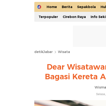
Home
Berita
Sepakbola
Hu
Terpopuler
Cirebon Raya
Info Sek
detikJabar
Wisata
Dear Wisatawan
Bagasi Kereta A
Wisma
Selasa,