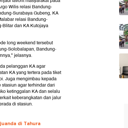
jadi favorit masyarakat pada
Argo Wilis relasi Bandung-
andung-Surabaya Gubeng, KA
alabar relasi Bandung-
-Blitar dan KA Kutojaya
iode long weekend tersebut
ung-Solobalapan, Bandung-
nnya," jelasnya.
da pelanggan KA agar
an KA yang tertera pada tiket
 api. Juga mengimbau kepada
stasiun agar terhindar dari
siko ketinggalan KA dan selalu
rkait keberangkatan dan jalur
rada di stasiun.
juanda di Tahura