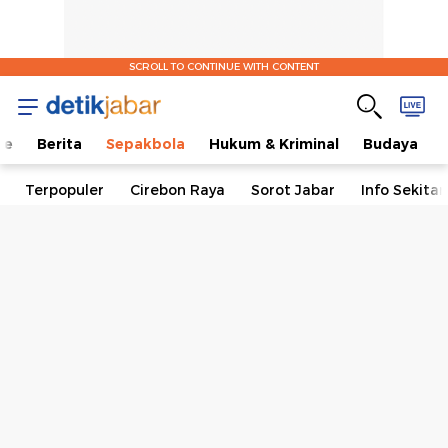
SCROLL TO CONTINUE WITH CONTENT
me
Berita
Sepakbola
Hukum & Kriminal
Budaya
Terpopuler
Cirebon Raya
Sorot Jabar
Info Sekita