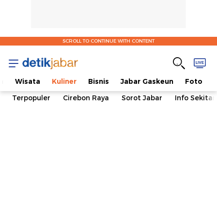
SCROLL TO CONTINUE WITH CONTENT
a
Wisata
Kuliner
Bisnis
Jabar Gaskeun
Foto
Terpopuler
Cirebon Raya
Sorot Jabar
Info Sekita