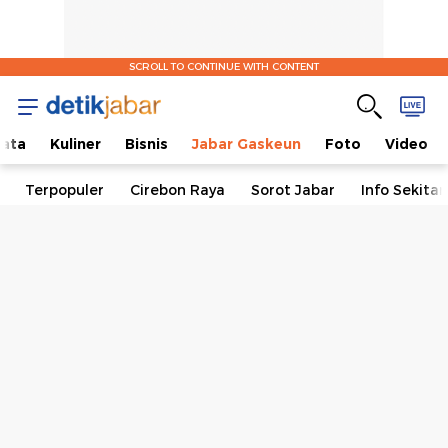
SCROLL TO CONTINUE WITH CONTENT
ata
Kuliner
Bisnis
Jabar Gaskeun
Foto
Video
Terpopuler
Cirebon Raya
Sorot Jabar
Info Sekita