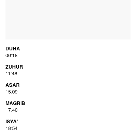
DUHA
06:18
ZUHUR
11:48
ASAR
15:09
MAGRIB
17:40
ISYA'
18:54