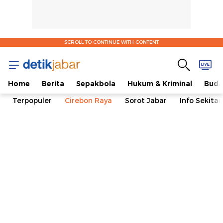
SCROLL TO CONTINUE WITH CONTENT
Home
Berita
Sepakbola
Hukum & Kriminal
Buda
Terpopuler
Cirebon Raya
Sorot Jabar
Info Sekita