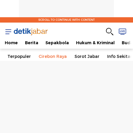
SCROLL TO CONTINUE WITH CONTENT
Home
Berita
Sepakbola
Hukum & Kriminal
Buda
Terpopuler
Cirebon Raya
Sorot Jabar
Info Sekita