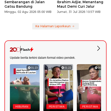
Sembarangan di Jalan
Ibrahim Adjie, Menantang
Gatsu Bandung
Maut Demi Curi Jalur
Minggu, 02 Agu 2026 05:00 WIB
Jumat, 31 Jul 2026 10:57 WIB
Ke Halaman Laporkeun
Flash
Update berita terkini dalam format video pendek.
01:23
01:22
00:51
HIBURAN
PERISTIWA
PERISTIWA