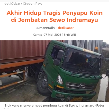
detikJabar
Cirebon Raya
Akhir Hidup Tragis Penyapu Koin
di Jembatan Sewo Indramayu
Burhannudin -
detikJabar
Kamis, 07 Mei 2026 15:48 WIB
Truk yang menyerempet pemburu koin di Sukra, Indramayu (Foto: