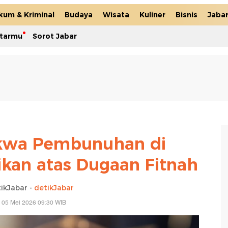
kum & Kriminal
Budaya
Wisata
Kuliner
Bisnis
Jaba
itarmu
Sorot Jabar
akwa Pembunuhan di
ikan atas Dugaan Fitnah
ikJabar -
detikJabar
 05 Mei 2026 09:30 WIB