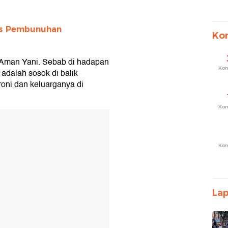
sus Pembunuhan
Ko
p Aman Yani. Sebab di hadapan
Ko
 adalah sosok di balik
ni dan keluarganya di
Ko
T
Ko
La