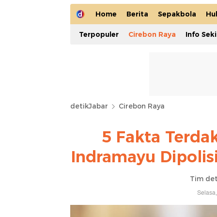
Home
Berita
Sepakbola
Hu
Terpopuler
Cirebon Raya
Info Sek
detikJabar
Cirebon Raya
5 Fakta Terd
Indramayu Dipolis
Tim det
Selasa,