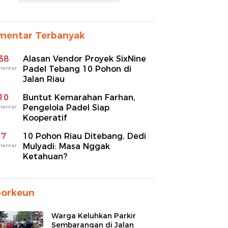
mentar Terbanyak
38
Alasan Vendor Proyek SixNine
Padel Tebang 10 Pohon di
mentar
Jalan Riau
10
Buntut Kemarahan Farhan,
Pengelola Padel Siap
mentar
Kooperatif
7
10 Pohon Riau Ditebang, Dedi
Mulyadi: Masa Nggak
mentar
Ketahuan?
porkeun
Warga Keluhkan Parkir
Sembarangan di Jalan