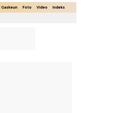
r Gaskeun
Foto
Video
Indeks