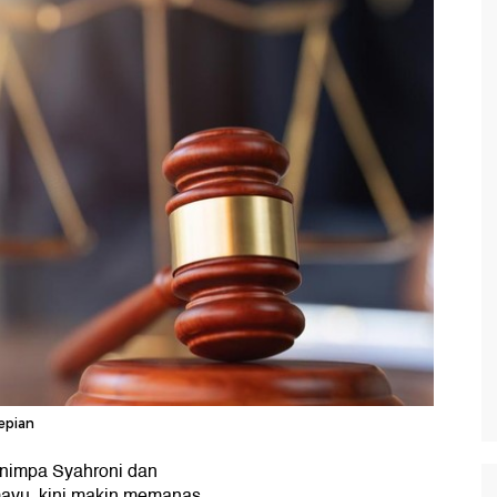
epian
impa Syahroni dan
ayu, kini makin memanas.