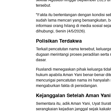
sekitar Agustus hingga September 2025 u
tersebut.
"Fakta itu bertentangan dengan kondisi s
sudah lama mencari yang bersangkutan, 
informasi orang hilang di media sosial seja
dihubungi, Senin (4/5/2026).
Polisikan Terdakwa
Terkait pencatutan nama tersebut, keluarg
dugaan merintangi proses peradilan sert
dasar.
Ruslandi menegaskan pihak keluarga tida
hukum apabila Aman Yani benar-benar di
mencurigai pencatutan nama ini hanyalah 
mengaburkan fakta di persidangan.
Kejanggalan Setelah Aman Yan
Sementara itu, adik Aman Yani, Uyat Su
serangkaian kejadian janggal sejak kakakn