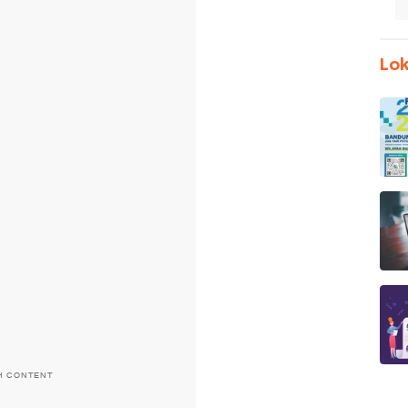
Lok
H CONTENT