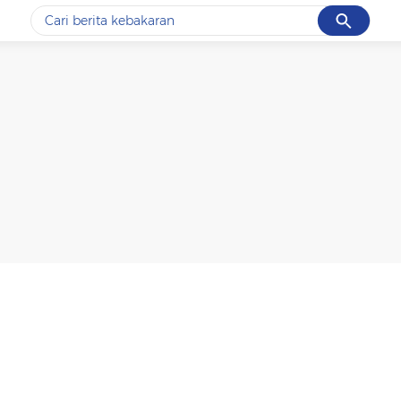
Cancel
Yang sedang ramai dicari
#1
data live draw sgp
#2
kebakaran
#3
prabowo
#4
iran
#5
gempa hari ini
Promoted
Terakhir yang dicari
Loading...