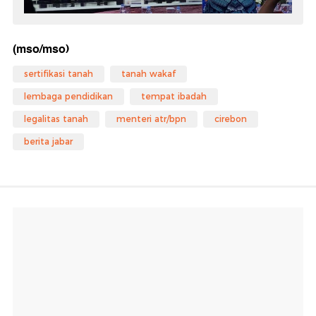
(mso/mso)
sertifikasi tanah
tanah wakaf
lembaga pendidikan
tempat ibadah
legalitas tanah
menteri atr/bpn
cirebon
berita jabar