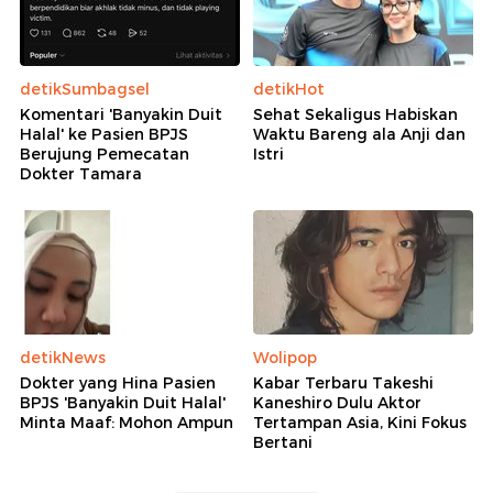
detikSumbagsel
detikHot
Komentari 'Banyakin Duit
Sehat Sekaligus Habiskan
Halal' ke Pasien BPJS
Waktu Bareng ala Anji dan
Berujung Pemecatan
Istri
Dokter Tamara
detikNews
Wolipop
Dokter yang Hina Pasien
Kabar Terbaru Takeshi
BPJS 'Banyakin Duit Halal'
Kaneshiro Dulu Aktor
Minta Maaf: Mohon Ampun
Tertampan Asia, Kini Fokus
Bertani