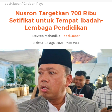
detikJabar
Cirebon Raya
Nusron Targetkan 700 Ribu
Setifikat untuk Tempat Ibadah-
Lembaga Pendidikan
Devteo Mahardika -
detikJabar
Sabtu, 02 Agu 2025 17:56 WIB