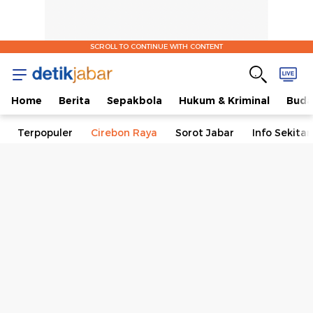
SCROLL TO CONTINUE WITH CONTENT
Home
Berita
Sepakbola
Hukum & Kriminal
Buda
Terpopuler
Cirebon Raya
Sorot Jabar
Info Sekita