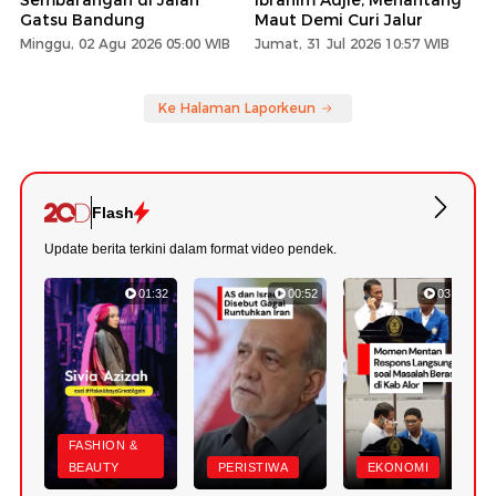
Gatsu Bandung
Maut Demi Curi Jalur
Minggu, 02 Agu 2026 05:00 WIB
Jumat, 31 Jul 2026 10:57 WIB
Ke Halaman Laporkeun
Flash
Update berita terkini dalam format video pendek.
01:32
00:52
03:22
FASHION &
BEAUTY
PERISTIWA
EKONOMI