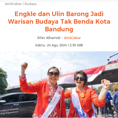
detikJabar
Budaya
Engkle dan Ulin Barong Jadi
Warisan Budaya Tak Benda Kota
Bandung
Rifat Alhamidi -
detikJabar
Sabtu, 24 Agu 2024 12:30 WIB