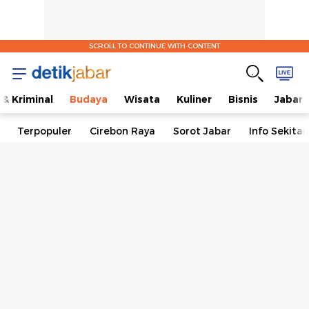
SCROLL TO CONTINUE WITH CONTENT
& Kriminal
Budaya
Wisata
Kuliner
Bisnis
Jabar
Terpopuler
Cirebon Raya
Sorot Jabar
Info Sekita