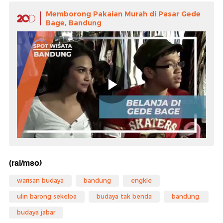
Memborong Pakaian Murah di Pasar Gede
Bage, Bandung
(ral/mso)
warisan budaya
bandung
engkle
ulin barong sekeloa
budaya tak benda
bandung.
budaya jabar