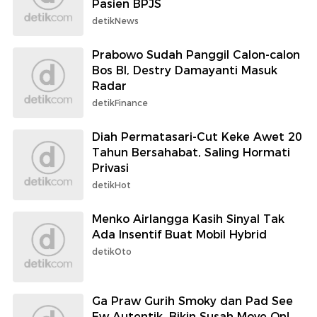
Pasien BPJS
detikNews
Prabowo Sudah Panggil Calon-calon
Bos BI, Destry Damayanti Masuk
Radar
detikFinance
Diah Permatasari-Cut Keke Awet 20
Tahun Bersahabat, Saling Hormati
Privasi
detikHot
Menko Airlangga Kasih Sinyal Tak
Ada Insentif Buat Mobil Hybrid
detikOto
Ga Praw Gurih Smoky dan Pad See
Ew Autentik, Bikin Susah Move On!