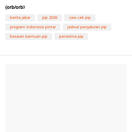
(orb/orb)
berita jabar
pip 2026
cara cek pip
program indonesia pintar
jadwal penyaluran pip
besaran bantuan pip
penerima pip