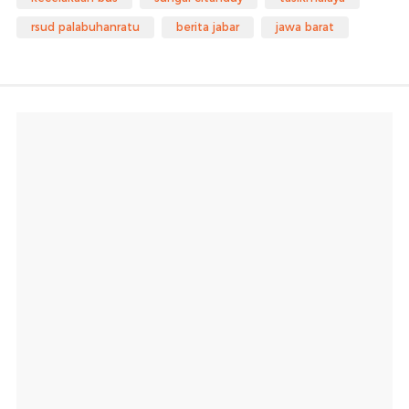
rsud palabuhanratu
berita jabar
jawa barat