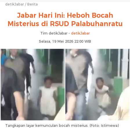
detikJabar
Berita
Jabar Hari Ini: Heboh Bocah
Misterius di RSUD Palabuhanratu
Tim detikJabar -
detikJabar
Selasa, 19 Mei 2026 22:00 WIB
Tangkapan layar kemunculan bocah misterius. (Foto: Istimewa)