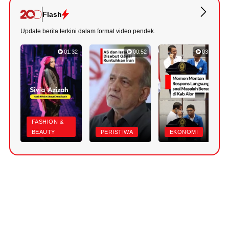
Flash
Update berita terkini dalam format video pendek.
01:32
00:52
03:22
FASHION &
BEAUTY
PERISTIWA
EKONOMI