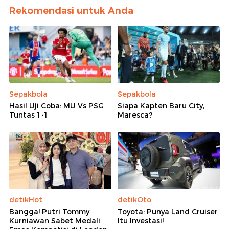
Rekomendasi untuk Anda
Sepakbola
Sepakbola
Hasil Uji Coba: MU Vs PSG
Siapa Kapten Baru City,
Tuntas 1-1
Maresca?
detikHot
detikOto
Bangga! Putri Tommy
Toyota: Punya Land Cruiser
Kurniawan Sabet Medali
Itu Investasi!