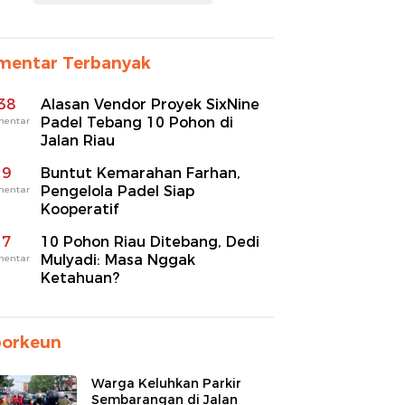
mentar Terbanyak
38
Alasan Vendor Proyek SixNine
Padel Tebang 10 Pohon di
mentar
Jalan Riau
9
Buntut Kemarahan Farhan,
Pengelola Padel Siap
mentar
Kooperatif
7
10 Pohon Riau Ditebang, Dedi
Mulyadi: Masa Nggak
mentar
Ketahuan?
porkeun
Warga Keluhkan Parkir
Sembarangan di Jalan