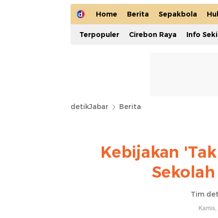
Home
Berita
Sepakbola
Hu
Terpopuler
Cirebon Raya
Info Sek
detikJabar
Berita
Kebijakan 'Tak
Sekolah
Tim det
Kamis,