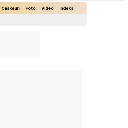
r Gaskeun
Foto
Video
Indeks