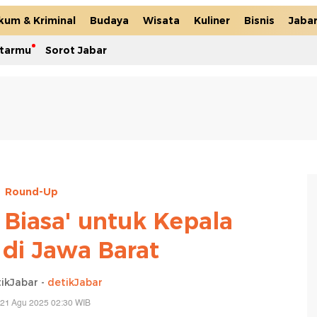
kum & Kriminal
Budaya
Wisata
Kuliner
Bisnis
Jaba
itarmu
Sorot Jabar
Round-Up
 Biasa' untuk Kepala
 di Jawa Barat
ikJabar -
detikJabar
 21 Agu 2025 02:30 WIB