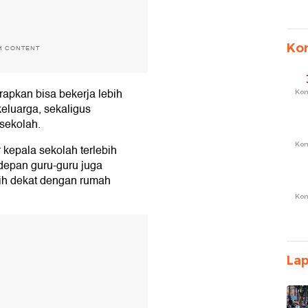
Ko
H CONTENT
rapkan bisa bekerja lebih
Ko
keluarga, sekaligus
sekolah.
Ko
kepala sekolah terlebih
epan guru-guru juga
ih dekat dengan rumah
Ko
T
La