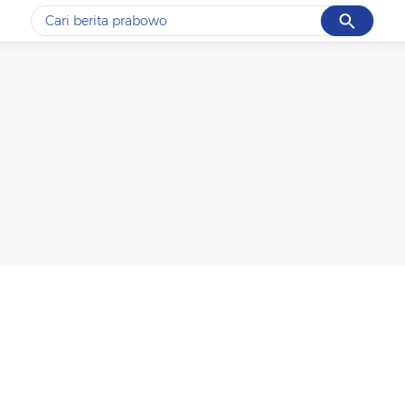
Cancel
Yang sedang ramai dicari
#1
data live draw sgp
#2
iran
#3
senjata
#4
prabowo
#5
gempa hari ini
Promoted
Terakhir yang dicari
Loading...