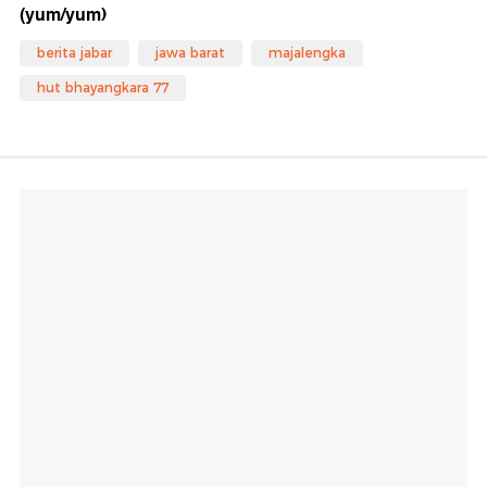
(yum/yum)
berita jabar
jawa barat
majalengka
hut bhayangkara 77