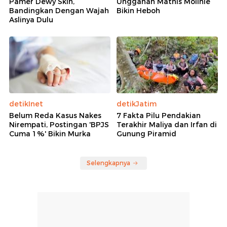
Pamer Dewy Skin,
Unggahan Mathis Molinie
Bandingkan Dengan Wajah
Bikin Heboh
Aslinya Dulu
detikInet
detikJatim
Belum Reda Kasus Nakes
7 Fakta Pilu Pendakian
Nirempati, Postingan 'BPJS
Terakhir Maliya dan Irfan di
Cuma 1%' Bikin Murka
Gunung Piramid
Selengkapnya