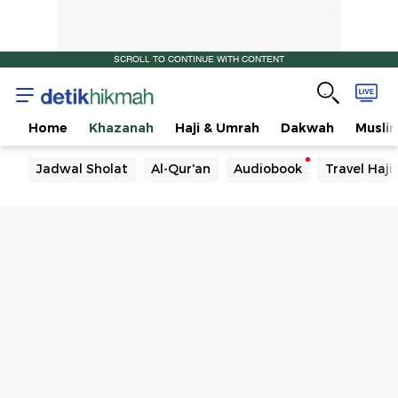
SCROLL TO CONTINUE WITH CONTENT
Home
Khazanah
Haji & Umrah
Dakwah
Musli
Jadwal Sholat
Al-Qur'an
Audiobook
Travel Haj