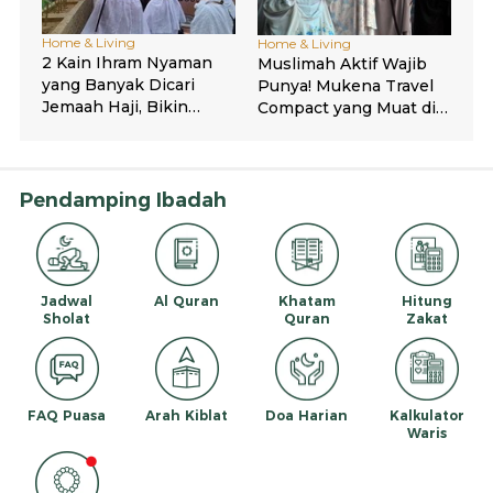
Pendamping Ibadah
Jadwal
Al Quran
Khatam
Hitung
Sholat
Quran
Zakat
FAQ Puasa
Arah Kiblat
Doa Harian
Kalkulator
Waris