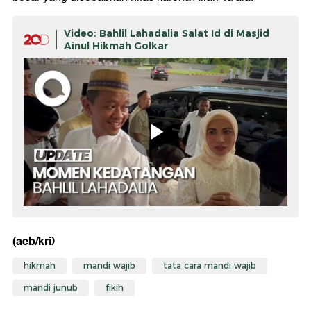
Video: Bahlil Lahadalia Salat Id di Masjid
Ainul Hikmah Golkar
(aeb/kri)
hikmah
mandi wajib
tata cara mandi wajib
mandi junub
fikih