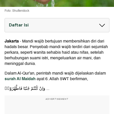
Foto: Shutterstock
Daftar Isi
Hukum Mandi Wajib dengan Air Terbatas
Jakarta
-
Mandi wajib bertujuan membersihkan diri dari
Cara Mandi Wajib dengan Air Terbatas
hadats besar. Penyebab mandi wajib terdiri dari sejumlah
Niat Mandi Wajib: Arab, Latin dan Arti
perkara, seperti wanita sehabis haid atau nifas, setelah
berhubungan suami istri, mengeluarkan air mani, dan
1. Niat Mandi Wajib Setelah Berhubungan Badan
meninggal dunia.
2. Niat Mandi Wajib Setelah Haid
3. Niat Mandi Wajib Setelah Melahirkan
Dalam Al-Qur'an, perintah mandi wajib dijelaskan dalam
4. Niat Mandi Wajib Setelah Nifas
surah Al Maidah
ayat 6. Allah SWT berfirman,
وَاِنْ كُنْتُمْ جُنُبًا فَاطَّهَّرُوْاۗ ...
ADVERTISEMENT