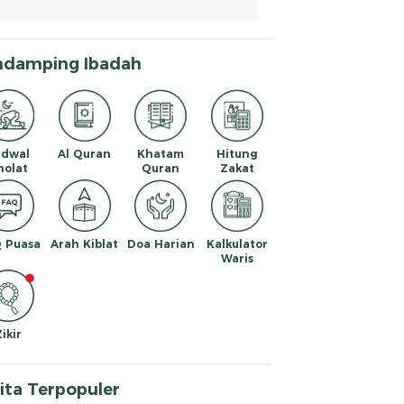
ndamping Ibadah
adwal
Al Quran
Khatam
Hitung
holat
Quran
Zakat
 Puasa
Arah Kiblat
Doa Harian
Kalkulator
Waris
Zikir
ita Terpopuler