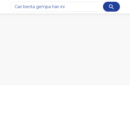
Cancel
Yang sedang ramai dicari
#1
gempa hari ini
#2
demo
#3
gempa
#4
iran
#5
prabowo
Promoted
Terakhir yang dicari
Loading...