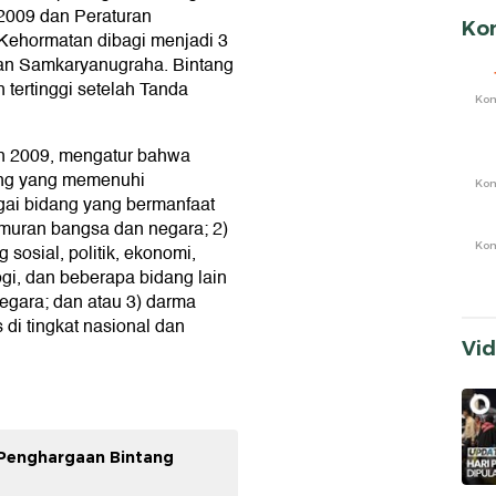
009 dan Peraturan
Ko
Kehormatan dibagi menjadi 3
, dan Samkaryanugraha. Bintang
ertinggi setelah Tanda
Ko
n 2009, mengatur bahwa
ang yang memenuhi
Ko
agai bidang yang bermanfaat
muran bangsa dan negara; 2)
Ko
osial, politik, ekonomi,
gi, dan beberapa bidang lain
egara; dan atau 3) darma
 di tingkat nasional dan
Vi
 Penghargaan Bintang