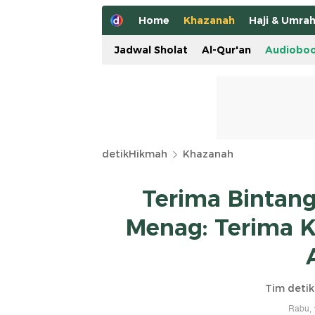
Home
Khazanah
Haji & Umra
Jadwal Sholat
Al-Qur'an
Audiobo
detikHikmah
Khazanah
Terima Bintan
Menag: Terima K
Tim deti
Rabu, 