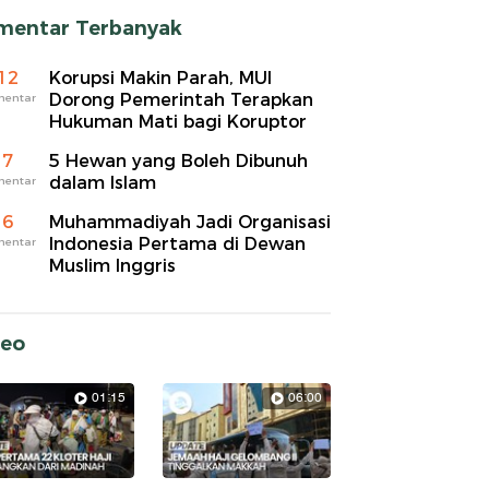
mentar Terbanyak
12
Korupsi Makin Parah, MUI
Dorong Pemerintah Terapkan
mentar
Hukuman Mati bagi Koruptor
7
5 Hewan yang Boleh Dibunuh
dalam Islam
mentar
6
Muhammadiyah Jadi Organisasi
Indonesia Pertama di Dewan
mentar
Muslim Inggris
deo
01:15
06:00