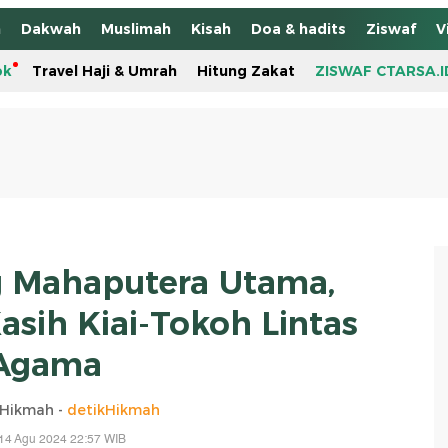
h
Dakwah
Muslimah
Kisah
Doa & hadits
Ziswaf
V
ok
Travel Haji & Umrah
Hitung Zakat
ZISWAF CTARSA.I
g Mahaputera Utama,
asih Kiai-Tokoh Lintas
Agama
kHikmah -
detikHikmah
14 Agu 2024 22:57 WIB