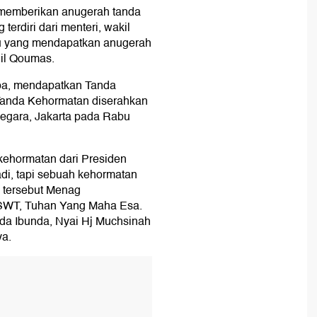
 memberikan anugerah tanda
erdiri dari menteri, wakil
tu yang mendapatkan anugerah
lil Qoumas.
apa, mendapatkan Tanda
Tanda Kehormatan diserahkan
Negara, Jakarta pada Rabu
kehormatan dari Presiden
adi, tapi sebuah kehormatan
h tersebut Menag
 SWT, Tuhan Yang Maha Esa.
da Ibunda, Nyai Hj Muchsinah
ya.