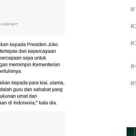
#
H CONTENT
#
#
ikan kepada Presiden Joko
 terlepas dari kepercayaan
percayaan saya untuk
ngan memimpin Kementerian
#
rtulisnya.
ikan kepada para kiai, ulama,
#
adalah guru dan sahabat yang
erukunan umat dan
n di Indonesia," kata dia.
T