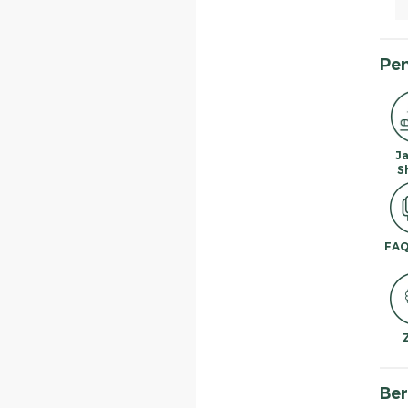
Pe
J
S
FAQ
Ber