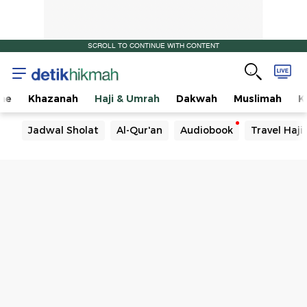
SCROLL TO CONTINUE WITH CONTENT
me
Khazanah
Haji & Umrah
Dakwah
Muslimah
K
Jadwal Sholat
Al-Qur'an
Audiobook
Travel Haj