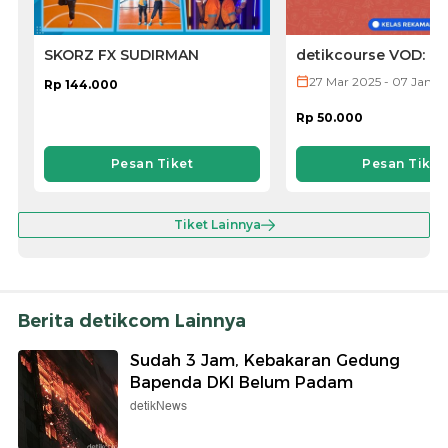
SKORZ FX SUDIRMAN
detikcourse VOD: Ke
Microsoft PowerPoi
27 Mar 2025 - 07 Jan 2
Rp 144.000
Rp 50.000
Pesan Tiket
Pesan Tiket
Tiket Lainnya
Berita detikcom Lainnya
Sudah 3 Jam, Kebakaran Gedung
Bapenda DKI Belum Padam
detikNews