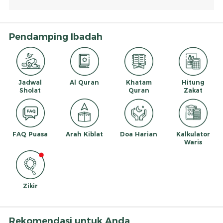
Pendamping Ibadah
Jadwal
Al Quran
Khatam
Hitung
Sholat
Quran
Zakat
FAQ Puasa
Arah Kiblat
Doa Harian
Kalkulator
Waris
Zikir
Rekomendasi untuk Anda