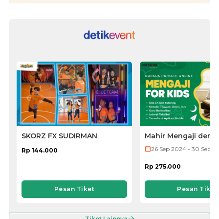
SKORZ FX SUDIRMAN
Mahir Mengaji deng
untuk Anak Anda d
26 Sep 2024 - 30 Sep 2
Rp 144.000
Metode Iqra,
Tilawati, dan Ummi
Rp 275.000
Pesan Tiket
Pesan Tiket
Tiket Lainnya