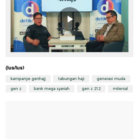
(lus/lus)
kampanye genhajj
tabungan haji
generasi muda
gen z
bank mega syariah
gen z 212
milenial