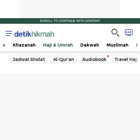
SCROLL TO CONTINUE WITH CONTENT
me
Khazanah
Haji & Umrah
Dakwah
Muslimah
K
Jadwal Sholat
Al-Qur'an
Audiobook
Travel Haj