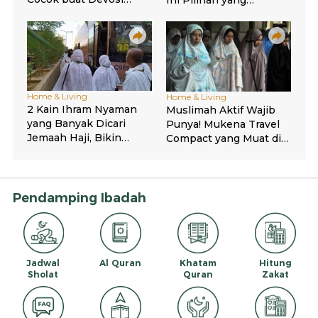
Pendamping Ibadah
Jadwal
Al Quran
Khatam
Hitung
Sholat
Quran
Zakat