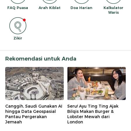
FAQ Puasa
Arah Kiblat
Doa Harian
Kalkulator
Waris
Zikir
Rekomendasi untuk Anda
Canggih, Saudi Gunakan AI
Seru! Ayu Ting Ting Ajak
hingga Data Geospasial
Bilqis Makan Burger &
Pantau Pergerakan
Lobster Mewah dari
Jemaah
London