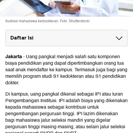
Ilustrasi mahasiswa kedookteran. Foto: Shutterstock/
Daftar Isi
Aturan Uang Pangkal di PTN
Jakarta
-
Uang pangkal menjadi salah satu komponen
Uang Pangkal S1 Pendidikan Dokter UI
biaya pendidikan yang dapat dipertimbangkan orang tua
Uang Pangkal Kedokteran IPB University
saat anak mendaftar ke kampus. Termasuk juga bagi yang
memilih program studi S1 kedokteran atau S1 pendidikan
Uang Pangkal Kedokteran UPN Veteran
dokter.
Jakarta
Di kampus, uang pangkal dikenal sebagai IPI atau Iuran
Uang Pangkal Kedokteran Unpad
Pengembangan Institusi. IPI adalah biaya yang dikenakan
kepada mahasiswa sebagai kontribusi untuk
Uang Pangkal Kedokteran UGM
pengembangan perguruan tinggi. IPI lazim dikenakan
bagi mahasiswa jalur seleksi mandiri yang digelar
Uang Pangkal S1 Pendidikan Dokter UNS
perguruan tinggi masing-masing, atau selain jalur seleksi
Uang Pangkal Kedokteran Unair