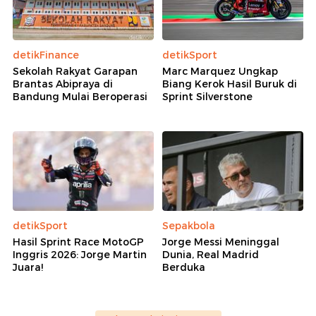
detikFinance
detikSport
Sekolah Rakyat Garapan
Marc Marquez Ungkap
Brantas Abipraya di
Biang Kerok Hasil Buruk di
Bandung Mulai Beroperasi
Sprint Silverstone
detikSport
Sepakbola
Hasil Sprint Race MotoGP
Jorge Messi Meninggal
Inggris 2026: Jorge Martin
Dunia, Real Madrid
Juara!
Berduka