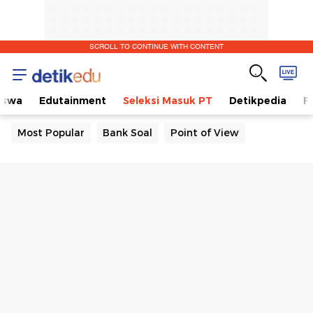
SCROLL TO CONTINUE WITH CONTENT
iswa
Edutainment
Seleksi Masuk PT
Detikpedia
F
Most Popular
Bank Soal
Point of View