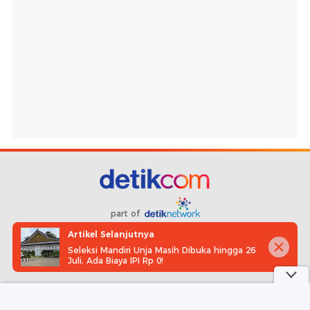
part of
Artikel Selanjutnya
Redaksi
Pedoman Media Siber
Karir
Kotak Pos
Seleksi Mandiri Unja Masih Dibuka hingga 26
Juli, Ada Biaya IPI Rp 0!
Info Iklan
Privacy Policy
Disclaimer