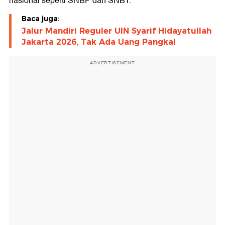
nasional seperti SNBP dan SNBT.
Uang Pangkal Kedokteran UB
Baca juga:
Jalur Mandiri Reguler UIN Syarif Hidayatullah
Uang Pangkal Kedokteran ITS
Jakarta 2026, Tak Ada Uang Pangkal
Uang Pangkal Kedokteran Unesa
ADVERTISEMENT