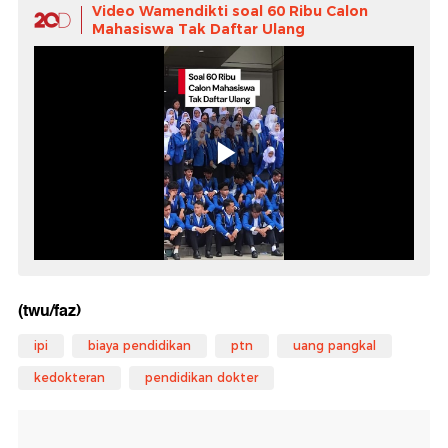
Video Wamendikti soal 60 Ribu Calon
Mahasiswa Tak Daftar Ulang
(twu/faz)
ipi
biaya pendidikan
ptn
uang pangkal
kedokteran
pendidikan dokter