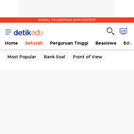
SCROLL TO CONTINUE WITH CONTENT
Home
Sekolah
Perguruan Tinggi
Beasiswa
Edut
Most Popular
Bank Soal
Point of View