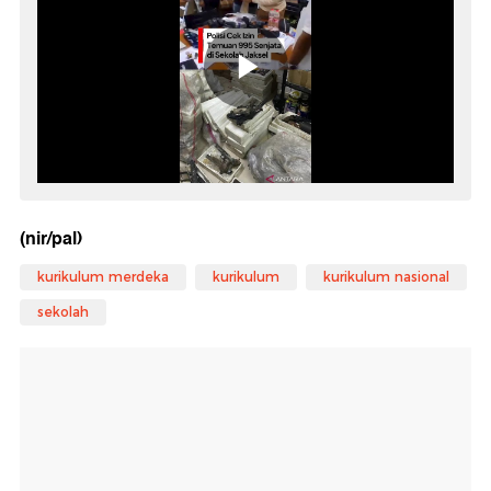
(nir/pal)
kurikulum merdeka
kurikulum
kurikulum nasional
sekolah