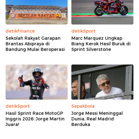
detikFinance
detikSport
Sekolah Rakyat Garapan
Marc Marquez Ungkap
Brantas Abipraya di
Biang Kerok Hasil Buruk di
Bandung Mulai Beroperasi
Sprint Silverstone
detikSport
Sepakbola
Hasil Sprint Race MotoGP
Jorge Messi Meninggal
Inggris 2026: Jorge Martin
Dunia, Real Madrid
Juara!
Berduka