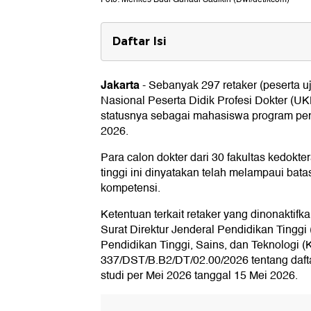
Daftar Isi
Isu Kekurangan Dokter dan Retak
Jakarta
-
Sebanyak 297 retaker (peserta u
Usul Pengurangan Kuota di FK
Nasional Peserta Didik Profesi Dokter (U
Usul Ulang Ujian pada Bagian ya
statusnya sebagai mahasiswa program pend
2026.
Harusnya Tidak Perlu Bayar UKT 
Para calon dokter dari 30 fakultas kedokte
tinggi ini dinyatakan telah melampaui batas
kompetensi.
Ketentuan terkait retaker yang dinonaktifk
Surat Direktur Jenderal Pendidikan Tinggi 
Pendidikan Tinggi, Sains, dan Teknologi (
337/DST/B.B2/DT/02.00/2026 tentang daf
studi per Mei 2026 tanggal 15 Mei 2026.