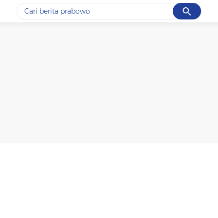
Cancel
Yang sedang ramai dicari
#1
data live draw sgp
#2
gempa hari ini
#3
prabowo
#4
iran
#5
demo
Promoted
Terakhir yang dicari
Loading...