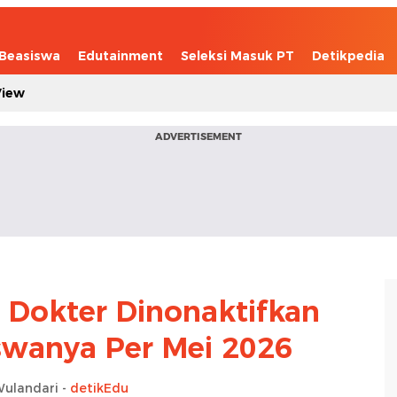
Beasiswa
Edutainment
Seleksi Masuk PT
Detikpedia
View
ADVERTISEMENT
n Dokter Dinonaktifkan
swanya Per Mei 2026
Wulandari -
detikEdu