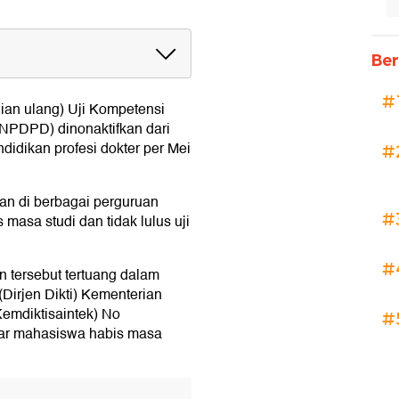
Ber
er
#
jian ulang) Uji Kompetensi
KNPDPD) dinonaktifkan dari
ng Belum Lolos Saja
idikan profesi dokter per Mei
#
Lagi
ran di berbagai perguruan
#
 masa studi dan tidak lulus uji
#
an tersebut tertuang dalam
(Dirjen Dikti) Kementerian
Kemdiktisaintek) No
#
tar mahasiswa habis masa