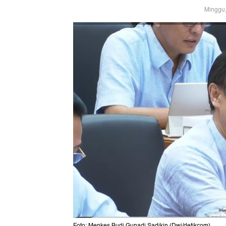
Minggu,
Foto: Menkes Budi Gunadi Sadikin (Dwi/detikcom)