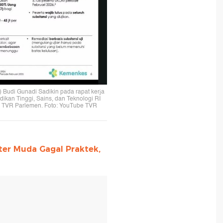
Budi Gunadi Sadikin pada rapat kerja
kan Tinggi, Sains, dan Teknologi RI
be TVR Parlemen. Foto: YouTube TVR
er Muda Gagal Praktek,
T