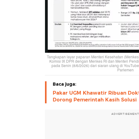
Tangkapan layar paparan Menteri Kesehatan (Menkes) 
Komisi IX DPR dengan Menkes RI dan Menteri Pendidi
pada Senin (8/6/2026) dari siaran ulang di YouTu
Parlemen
Baca juga:
Pakar UGM Khawatir Ribuan Dokt
Dorong Pemerintah Kasih Solusi
ADVERTISEMEN