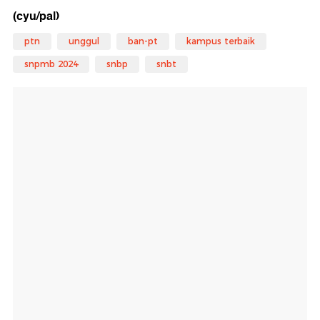
(cyu/pal)
ptn
unggul
ban-pt
kampus terbaik
snpmb 2024
snbp
snbt