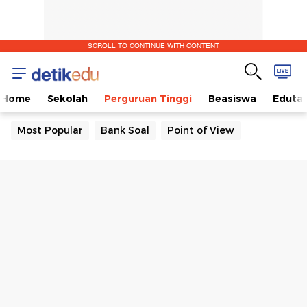
SCROLL TO CONTINUE WITH CONTENT
Home
Sekolah
Perguruan Tinggi
Beasiswa
Eduta
Most Popular
Bank Soal
Point of View