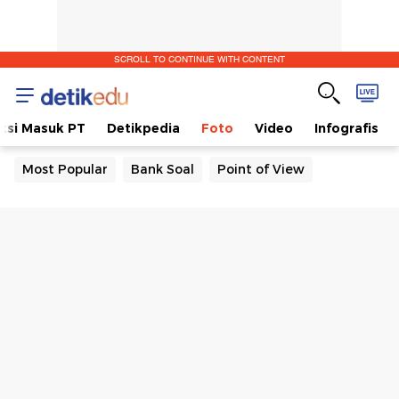
SCROLL TO CONTINUE WITH CONTENT
ksi Masuk PT
Detikpedia
Foto
Video
Infografis
Most Popular
Bank Soal
Point of View