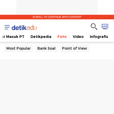
SCROLL TO CONTINUE WITH CONTENT
ksi Masuk PT
Detikpedia
Foto
Video
Infografis
Most Popular
Bank Soal
Point of View