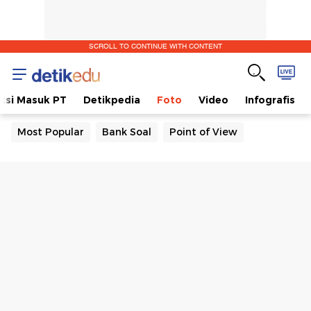
SCROLL TO CONTINUE WITH CONTENT
ksi Masuk PT
Detikpedia
Foto
Video
Infografis
Most Popular
Bank Soal
Point of View