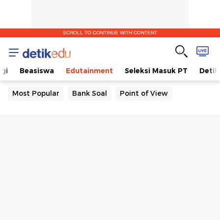
SCROLL TO CONTINUE WITH CONTENT
gi
Beasiswa
Edutainment
Seleksi Masuk PT
Detik
Most Popular
Bank Soal
Point of View