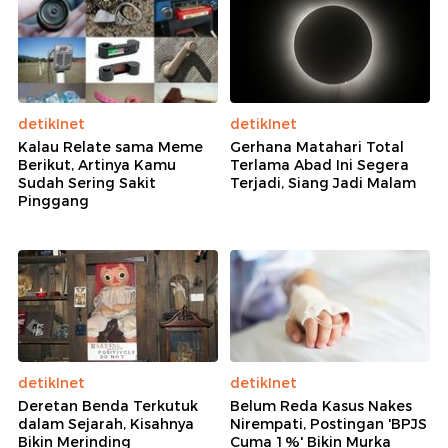
detikInet
detikInet
Kalau Relate sama Meme
Gerhana Matahari Total
Berikut, Artinya Kamu
Terlama Abad Ini Segera
Sudah Sering Sakit
Terjadi, Siang Jadi Malam
Pinggang
detikInet
detikInet
Deretan Benda Terkutuk
Belum Reda Kasus Nakes
dalam Sejarah, Kisahnya
Nirempati, Postingan 'BPJS
Bikin Merinding
Cuma 1%' Bikin Murka