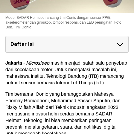
Model SADAR Helmet dirancang tim iConic dengan sensor PPG,
akselerometer dan giroskop, tombol respons, dan LED peringatan. Foto:
Dok. Tim iConic
Daftar Isi
Pengembangan SADAR Helmet
Jakarta
-
Microsleep
masih menjadi salah satu penyebab
Waktu Persiapan Singkat Tapi Kantongi
dari kecelakaan motor. Untuk mengatasi masalah ini,
Juara
mahasiswa Institut Teknologi Bandung (ITB) merancang
helmet sensor berbasis Internet of Things (IoT).
Tim bernama iConic yang beranggotakan Mahesya
Friemay Romadhoni, Muhammad Yasser Saputro, dan
Rizky Miftah Alfiah dari Teknik Industri angkatan 2023
mengusung inovasi helm cerdas bernama SADAR
Helmet. Teknologi ini bisa memberikan peringatan
preventif melalui getaran, suara, dan notifikasi digital
untuk mencegah kecelakaan.