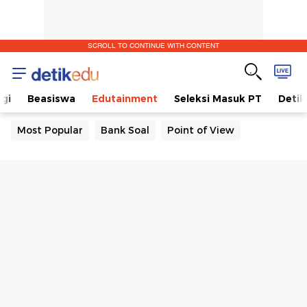
SCROLL TO CONTINUE WITH CONTENT
gi
Beasiswa
Edutainment
Seleksi Masuk PT
Detik
Most Popular
Bank Soal
Point of View