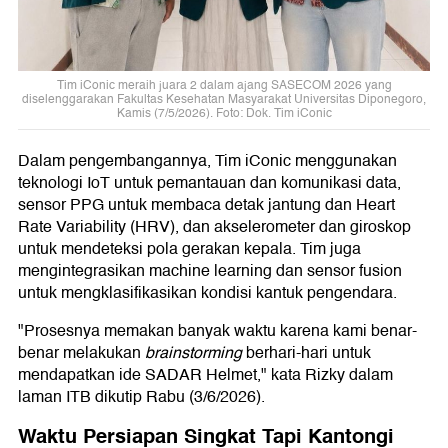
Tim iConic meraih juara 2 dalam ajang SASECOM 2026 yang
diselenggarakan Fakultas Kesehatan Masyarakat Universitas Diponegoro,
Kamis (7/5/2026). Foto: Dok. Tim iConic
Dalam pengembangannya, Tim iConic menggunakan
teknologi IoT untuk pemantauan dan komunikasi data,
sensor PPG untuk membaca detak jantung dan Heart
Rate Variability (HRV), dan akselerometer dan giroskop
untuk mendeteksi pola gerakan kepala. Tim juga
mengintegrasikan machine learning dan sensor fusion
untuk mengklasifikasikan kondisi kantuk pengendara.
"Prosesnya memakan banyak waktu karena kami benar-
benar melakukan
brainstorming
berhari-hari untuk
mendapatkan ide SADAR Helmet," kata Rizky dalam
laman ITB dikutip Rabu (3/6/2026).
Waktu Persiapan Singkat Tapi Kantongi