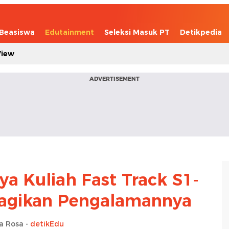
Beasiswa
Edutainment
Seleksi Masuk PT
Detikpedia
View
ADVERTISEMENT
ya Kuliah Fast Track S1-
Bagikan Pengalamannya
ta Rosa -
detikEdu