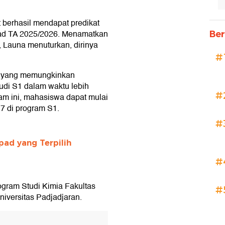
 berhasil mendapat predikat
ad TA 2025/2026. Menamatkan
Ber
, Launa menuturkan, dirinya
#
di yang memungkinkan
di S1 dalam waktu lebih
#
ram ini, mahasiswa dapat mulai
7 di program S1.
#
pad yang Terpilih
#
rogram Studi Kimia Fakultas
#
iversitas Padjadjaran.