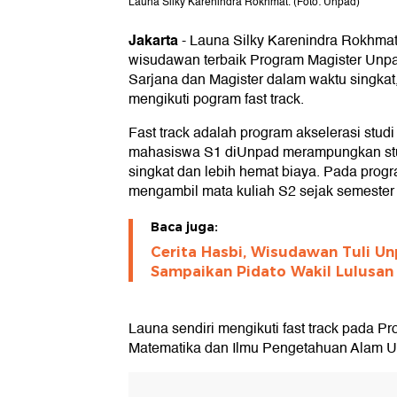
Launa Silky Karenindra Rokhmat. (Foto: Unpad)
Jakarta
-
Launa Silky Karenindra Rokhmat
wisudawan terbaik Program Magister Unp
Sarjana dan Magister dalam waktu singkat
mengikuti pogram fast track.
Fast track adalah program akselerasi stu
mahasiswa S1 diUnpad merampungkan stu
singkat dan lebih hemat biaya. Pada prog
mengambil mata kuliah S2 sejak semester 
Baca juga:
Cerita Hasbi, Wisudawan Tuli Un
Sampaikan Pidato Wakil Lulusan
Launa sendiri mengikuti fast track pada P
Matematika dan Ilmu Pengetahuan Alam Un