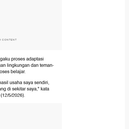
H CONTENT
ngaku proses adaptasi
an lingkungan dan teman-
ses belajar.
asil usaha saya sendiri,
g di sekitar saya," kata
 (12/5/2026).
T