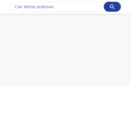
Cancel
Yang sedang ramai dicari
#1
data live draw sgp
#2
kebakaran
#3
prabowo
#4
iran
#5
gempa hari ini
Promoted
Terakhir yang dicari
Loading...