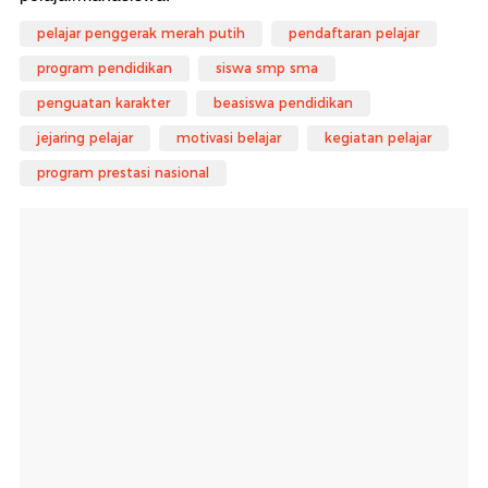
pelajar penggerak merah putih
pendaftaran pelajar
program pendidikan
siswa smp sma
penguatan karakter
beasiswa pendidikan
jejaring pelajar
motivasi belajar
kegiatan pelajar
program prestasi nasional