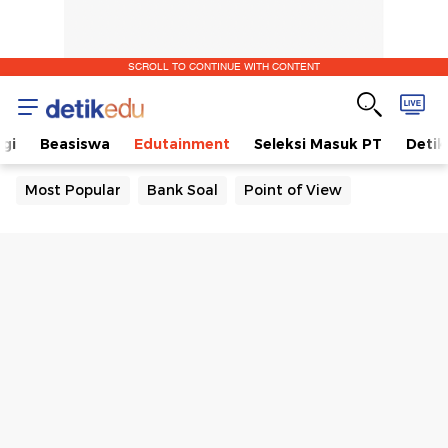
SCROLL TO CONTINUE WITH CONTENT
gi
Beasiswa
Edutainment
Seleksi Masuk PT
Detik
Most Popular
Bank Soal
Point of View