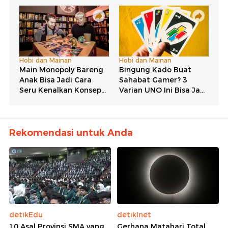
Rekomendasi untuk Anda
detikEdu
detikInet
10 Asal Provinsi SMA yang
Gerhana Matahari Total