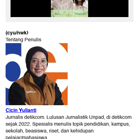
(cyu/nwk)