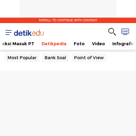
SCROLL TO CONTINUE WITH CONTENT
eleksi Masuk PT
Detikpedia
Foto
Video
Infografis
Most Popular
Bank Soal
Point of View