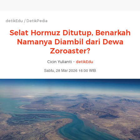
detikEdu
DetikPedia
Selat Hormuz Ditutup, Benarkah
Namanya Diambil dari Dewa
Zoroaster?
Cicin Yulianti -
detikEdu
Sabtu, 28 Mar 2026 16:00 WIB