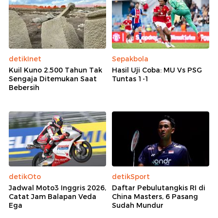
detikInet
Sepakbola
Kuil Kuno 2.500 Tahun Tak
Hasil Uji Coba: MU Vs PSG
Sengaja Ditemukan Saat
Tuntas 1-1
Bebersih
detikOto
detikSport
Jadwal Moto3 Inggris 2026,
Daftar Pebulutangkis RI di
Catat Jam Balapan Veda
China Masters, 6 Pasang
Ega
Sudah Mundur