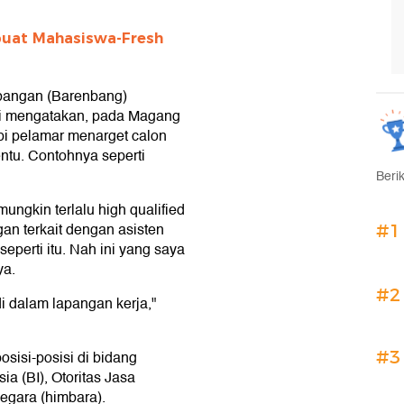
uat Mahasiswa-Fresh
angan (Barenbang)
i mengatakan, pada Magang
pi pelamar menarget calon
entu. Contohnya seperti
Beri
ungkin terlalu high qualified
an terkait dengan asisten
#1
seperti itu. Nah ini yang saya
ya.
#2
i dalam lapangan kerja,"
#3
osisi-posisi di bidang
ia (BI), Otoritas Jasa
egara (himbara).