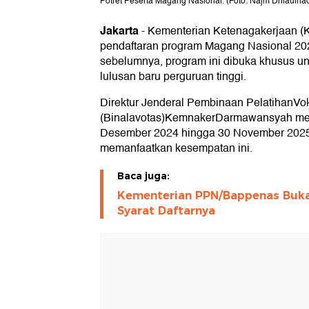
Potret Peserta Magang Nasional. (Foto: Najm Dhiaulha
Jakarta
-
Kementerian Ketenagakerjaan 
pendaftaran program Magang Nasional 202
sebelumnya, program ini dibuka khusus un
lulusan baru perguruan tinggi.
Direktur Jenderal Pembinaan PelatihanVok
(Binalavotas)KemnakerDarmawansyah men
Desember 2024 hingga 30 November 2025 
memanfaatkan kesempatan ini.
Baca juga:
Kementerian PPN/Bappenas Buka
Syarat Daftarnya