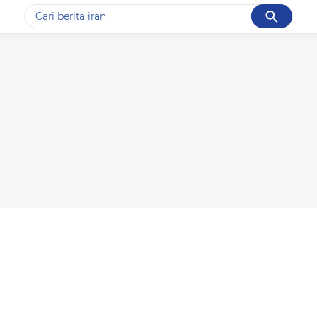
Cancel
Yang sedang ramai dicari
#1
data live draw sgp
#2
piala presiden 2026
#3
prabowo
#4
iran
#5
gempa hari ini
Promoted
Terakhir yang dicari
Loading...