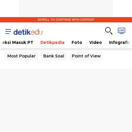
SCROLL TO CONTINUE WITH CONTENT
eleksi Masuk PT
Detikpedia
Foto
Video
Infografis
Most Popular
Bank Soal
Point of View