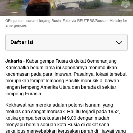
GEmpa dan tsunami terjang Rusia. Foto: via REUTERS/Russian Ministry for
Emergencies
Daftar Isi
Kenapa Tidak Terjadi Tsunami yang Lebih
Dahsyat?
Jakarta
-
Kabar gempa Rusia di dekat Semenanjung
Kamchatka belum lama ini sebenarnya menimbulkan
Faktor-faktor yang Memengaruhi Tsunami
kecemasan pada para ilmuwan. Pasalnya, lokasi tersebut
merupakan tempat lempeng Pasifik menukik di bawah
lengan lempeng Amerika Utara dan berada di sekitar
lempeng Eurasia.
Kekhawatiran mereka adalah potensi tsunami yang
meluas dan sangat merusak. Hal itu terjadi pada 1952,
ketika gempa berkekuatan M 9,00 dengan mudah
menyapu bersih sebuah kota Rusia di dekat sana
sekaligus menyebabkan kerusakan parah di Hawaii yang