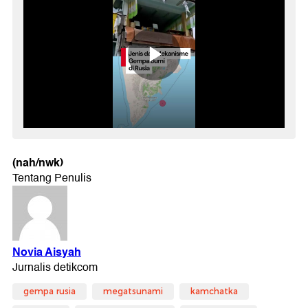
(nah/nwk)
gempa rusia
megatsunami
kamchatka