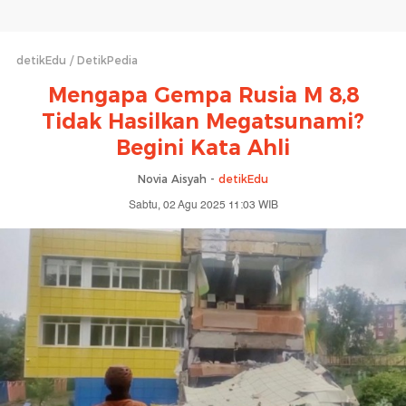
detikEdu
DetikPedia
Mengapa Gempa Rusia M 8,8
Tidak Hasilkan Megatsunami?
Begini Kata Ahli
Novia Aisyah -
detikEdu
Sabtu, 02 Agu 2025 11:03 WIB