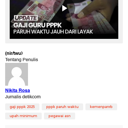
(nir/twu)
gaji pppk 2025
pppk paruh waktu
kemenpanrb
upah minimum
pegawai asn