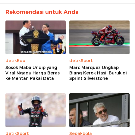
Rekomendasi untuk Anda
detikEdu
detikSport
Sosok Maba Undip yang
Marc Marquez Ungkap
Viral Ngadu Harga Beras
Biang Kerok Hasil Buruk di
ke Mentan Pakai Data
Sprint Silverstone
detikSport
Sepakbola