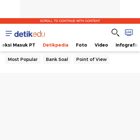
SCROLL TO CONTINUE WITH CONTENT
eleksi Masuk PT
Detikpedia
Foto
Video
Infografis
Most Popular
Bank Soal
Point of View