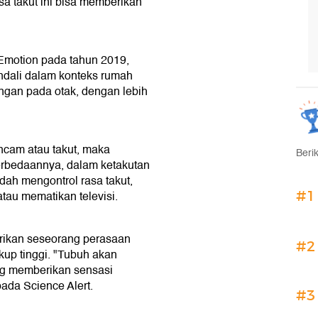
a takut ini bisa memberikan
 Emotion pada tahun 2019,
ndali dalam konteks rumah
ngan pada otak, dengan lebih
ncam atau takut, maka
Beri
erbedaannya, dalam ketakutan
dah mengontrol rasa takut,
tau mematikan televisi.
#1
erikan seseorang perasaan
#2
kup tinggi. "Tubuh akan
ng memberikan sensasi
ada Science Alert.
#3