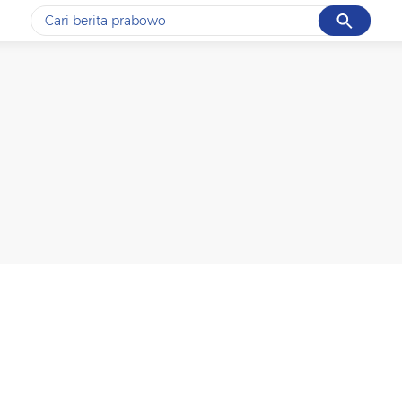
Cancel
Yang sedang ramai dicari
#1
gempa hari ini
#2
gempa
#3
iran
#4
demo
#5
prabowo
Promoted
Terakhir yang dicari
Loading...