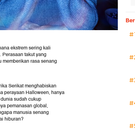
Ber
#
ana ekstrem sering kali
. Perasaan takut yang
#
tru memberikan rasa senang
#
rika Serikat menghabiskan
ama perayaan Halloween, hanya
 dunia sudah cukup
#
inya pemanasan global,
engapa manusia senang
ai hiburan?
#