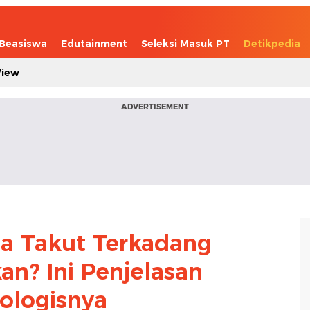
Beasiswa
Edutainment
Seleksi Masuk PT
Detikpedia
View
ADVERTISEMENT
a Takut Terkadang
n? Ini Penjelasan
kologisnya