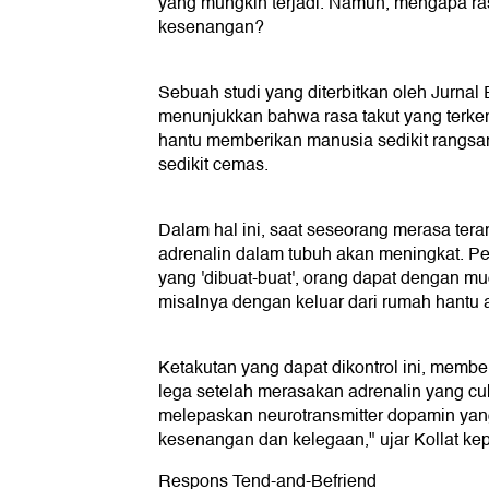
yang mungkin terjadi. Namun, mengapa ras
kesenangan?
Sebuah studi yang diterbitkan oleh Jurnal
menunjukkan bahwa rasa takut yang terke
hantu memberikan manusia sedikit rangsa
sedikit cemas.
Dalam hal ini, saat seseorang merasa tera
adrenalin dalam tubuh akan meningkat. P
yang 'dibuat-buat', orang dapat dengan mu
misalnya dengan keluar dari rumah hantu a
Ketakutan yang dapat dikontrol ini, memb
lega setelah merasakan adrenalin yang cu
melepaskan neurotransmitter dopamin ya
kesenangan dan kelegaan," ujar Kollat kep
Respons Tend-and-Befriend