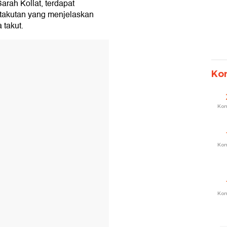
arah Kollat, terdapat
etakutan yang menjelaskan
takut.
Ko
Ko
Ko
Ko