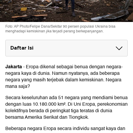
Foto: AP Photo/Felipe Dana/Sekitar 90 persen populasi Ukraina bisa
menghadapi kemiskinan jika terjadi perang berkepanjangan.
Daftar Isi
Ukraina Jadi Negara Termiskin di Eropa
Jakarta
-
Eropa dikenal sebagai benua dengan negara-
5 Negara Termiskin di Eropa
negara kaya di dunia. Namun nyatanya, ada beberapa
1. Ukraina
negara yang masih terjebak dalam kemiskinan. Negara
2. Kosovo
mana saja?
3. Moldova
4. Belarusia
Secara keseluruhan ada 51 negara yang mendiami benua
5. Makedonia Utara
dengan luas 10.180.000 km². Di Uni Eropa, perekonomian
kolektifnya berada di peringkat tiga teratas di dunia
bersama Amerika Serikat dan Tiongkok.
Beberapa negara Eropa secara individu sangat kaya dan