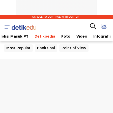
SCROLL TO CONTINUE WITH CONTENT
eleksi Masuk PT
Detikpedia
Foto
Video
Infografis
Most Popular
Bank Soal
Point of View