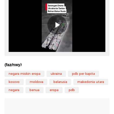
(faz/nwy)
negara miskin eropa
ukraina
pdb per kapita
kosovo
moldova
belarusia
makedonia utara
negara
benua
eropa
pdb