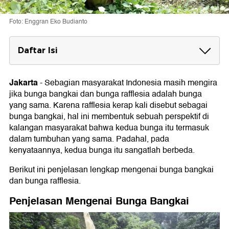
Foto: Enggran Eko Budianto
Daftar Isi
Penjelasan Mengenai Bunga Bangkai
Jakarta
-
Sebagian masyarakat Indonesia masih mengira
Penjelasan Mengenai Bunga Rafflesia
jika bunga bangkai dan bunga rafflesia adalah bunga
Perbedaan Antara Bunga Bangkai dan
yang sama. Karena rafflesia kerap kali disebut sebagai
Bunga Rafflesia
bunga bangkai, hal ini membentuk sebuah perspektif di
kalangan masyarakat bahwa kedua bunga itu termasuk
1. Nama Latin dan Panggilan
dalam tumbuhan yang sama. Padahal, pada
1. Golongan Tumbuhan
kenyataannya, kedua bunga itu sangatlah berbeda.
2. Ukuran Bunga
3. Bentuk Tumbuhan
Berikut ini penjelasan lengkap mengenai bunga bangkai
4. Cara Berkembang Biak
5. Jenis Kelamin
dan bunga rafflesia.
Persamaan Bunga Bangkai dan Bunga
Penjelasan Mengenai Bunga Bangkai
Rafflesia