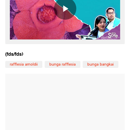
(fds/fds)
rafflesia arnoldii
bunga rafflesia
bunga bangkai