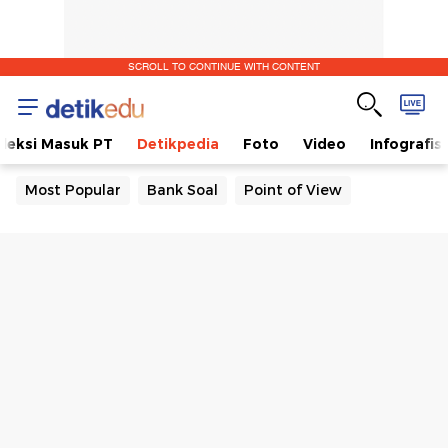
SCROLL TO CONTINUE WITH CONTENT
eleksi Masuk PT
Detikpedia
Foto
Video
Infografis
Most Popular
Bank Soal
Point of View