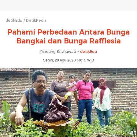
detikEdu
DetikPedia
Pahami Perbedaan Antara Bunga
Bangkai dan Bunga Rafflesia
Rindang Krisnawati -
detikEdu
Senin, 28 Agu 2023 19:15 WIB