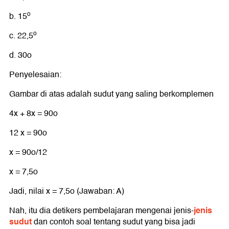
o
b. 15
o
c. 22,5
d. 30o
Penyelesaian:
Gambar di atas adalah sudut yang saling berkomplemen
4x + 8x = 90o
12 x = 90o
x = 90o/12
x = 7,5o
Jadi, nilai x = 7,5o (Jawaban: A)
jenis
Nah, itu dia detikers pembelajaran mengenai jenis-
sudut
dan contoh soal tentang sudut yang bisa jadi