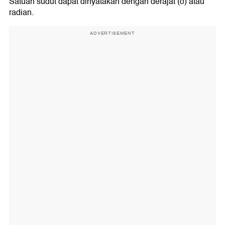
Satuan sudut dapat dinyatakan dengan derajat (o) atau
radian.
ADVERTISEMENT