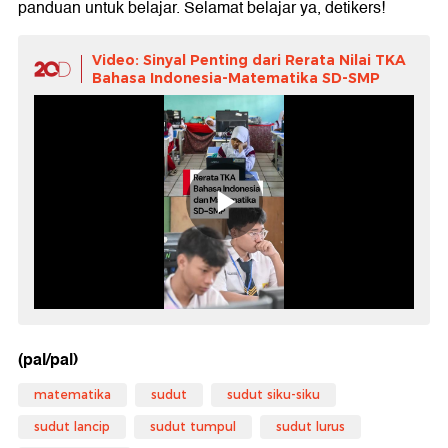
panduan untuk belajar. Selamat belajar ya, detikers!
Video: Sinyal Penting dari Rerata Nilai TKA
Bahasa Indonesia-Matematika SD-SMP
(pal/pal)
matematika
sudut
sudut siku-siku
sudut lancip
sudut tumpul
sudut lurus