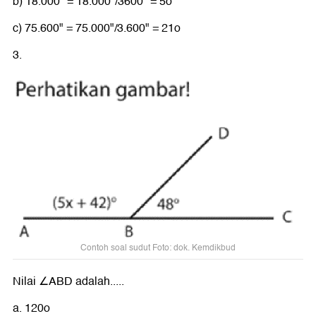
b) 18.000" = 18.000"/3600" = 5o
c) 75.600" = 75.000"/3.600" = 21o
3.
Contoh soal sudut Foto: dok. Kemdikbud
Nilai ∠ABD adalah.....
a. 120o