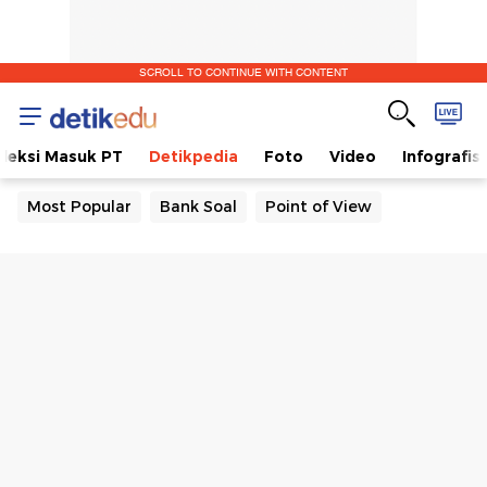
SCROLL TO CONTINUE WITH CONTENT
eleksi Masuk PT
Detikpedia
Foto
Video
Infografis
Most Popular
Bank Soal
Point of View