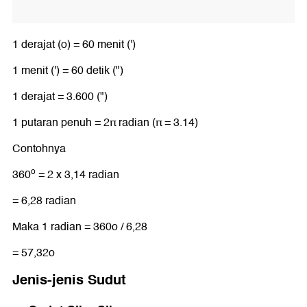
1 derajat (o) = 60 menit (')
1 menit (') = 60 detik (")
1 derajat = 3.600 (")
1 putaran penuh = 2π radian (π = 3.14)
Contohnya
o
360
= 2 x 3,14 radian
= 6,28 radian
Maka 1 radian = 360o / 6,28
= 57,32o
Jenis-jenis Sudut