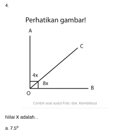
4.
Contoh soal sudut Foto: dok. Kemdikbud
Nilai X adalah...
o
a. 7,5