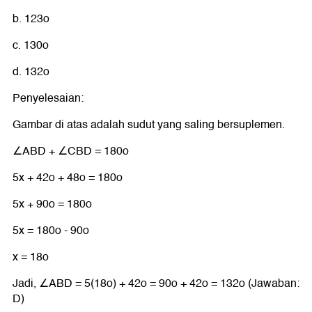
b. 123o
c. 130o
d. 132o
Penyelesaian:
Gambar di atas adalah sudut yang saling bersuplemen.
∠ABD + ∠CBD = 180o
5x + 42o + 48o = 180o
5x + 90o = 180o
5x = 180o - 90o
x = 18o
Jadi, ∠ABD = 5(18o) + 42o = 90o + 42o = 132o (Jawaban:
D)