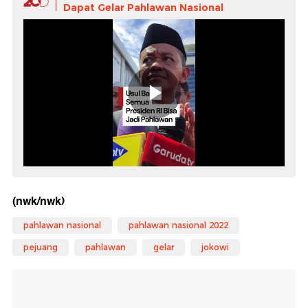
Dapat Gelar Pahlawan Nasional
(nwk/nwk)
pahlawan nasional
pahlawan nasional 2022
pejuang
pahlawan
gelar
jokowi