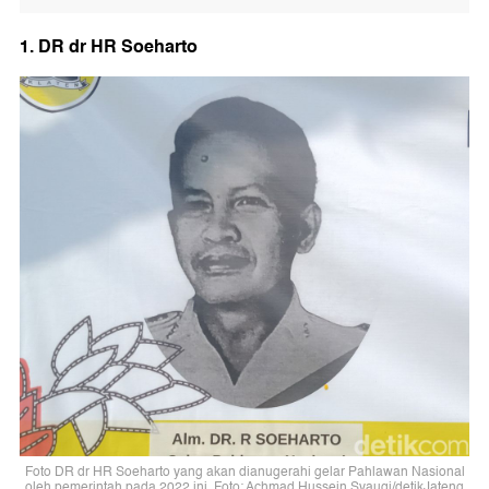
1. DR dr HR Soeharto
Foto DR dr HR Soeharto yang akan dianugerahi gelar Pahlawan Nasional
oleh pemerintah pada 2022 ini. Foto: Achmad Hussein Syauqi/detikJateng