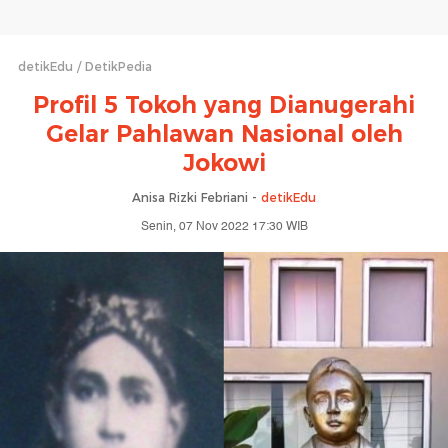
detikEdu
DetikPedia
Profil 5 Tokoh yang Dianugerahi
Gelar Pahlawan Nasional oleh
Jokowi
Anisa Rizki Febriani -
detikEdu
Senin, 07 Nov 2022 17:30 WIB