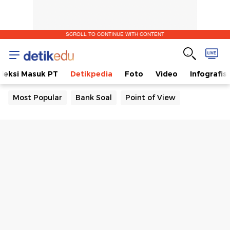
SCROLL TO CONTINUE WITH CONTENT
eleksi Masuk PT
Detikpedia
Foto
Video
Infografis
Most Popular
Bank Soal
Point of View