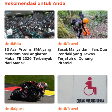
Rekomendasi untuk Anda
detikEdu
detikTravel
10 Asal Provinsi SMA yang
Sosok Maliya dan Irfan, Dua
Mendominasi Angkatan
Pendaki yang Tewas
Maba ITB 2026, Terbanyak
Terjatuh di Gunung
dari Mana?
Piramid
detikSport
detikTravel