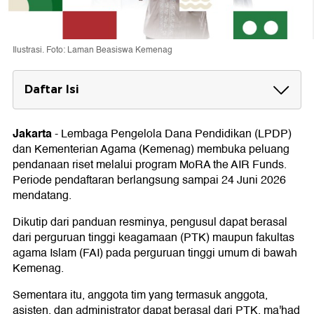
Ilustrasi. Foto: Laman Beasiswa Kemenag
Daftar Isi
Pendanaan RISET MoRA the AIR Funds
2026
Jakarta
-
Lembaga Pengelola Dana Pendidikan (LPDP)
dan Kementerian Agama (Kemenag) membuka peluang
Syarat Pendaftar
pendanaan riset melalui program MoRA the AIR Funds.
Pengusul dari Perguruan Tinggi Keagamaan (PTK)
Periode pendaftaran berlangsung sampai 24 Juni 2026
dan Fakultas Agama Islam (FAI) pada Perguruan
mendatang.
Tinggi Umum (PTU)
Pengusul dari Ma'had Aly
Dikutip dari panduan resminya, pengusul dapat berasal
Anggota, Asisten, dan Administrator
dari perguruan tinggi keagamaan (PTK) maupun fakultas
agama Islam (FAI) pada perguruan tinggi umum di bawah
Kemenag.
Sementara itu, anggota tim yang termasuk anggota,
asisten, dan administrator dapat berasal dari PTK, ma'had