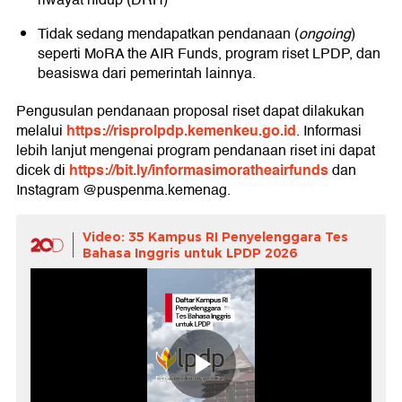
riwayat hidup (DRH)
Tidak sedang mendapatkan pendanaan (
ongoing
)
seperti MoRA the AIR Funds, program riset LPDP, dan
beasiswa dari pemerintah lainnya.
Pengusulan pendanaan proposal riset dapat dilakukan
https://risprolpdp.kemenkeu.go.id
melalui
. Informasi
lebih lanjut mengenai program pendanaan riset ini dapat
https://bit.ly/informasimoratheairfunds
dicek di
dan
Instagram @puspenma.kemenag.
Video: 35 Kampus RI Penyelenggara Tes
Bahasa Inggris untuk LPDP 2026