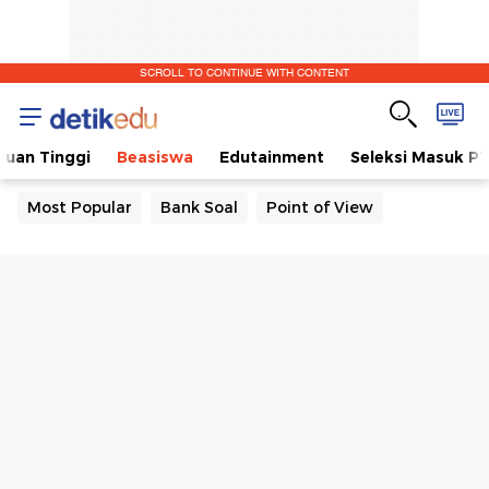
SCROLL TO CONTINUE WITH CONTENT
ruan Tinggi
Beasiswa
Edutainment
Seleksi Masuk P
Most Popular
Bank Soal
Point of View