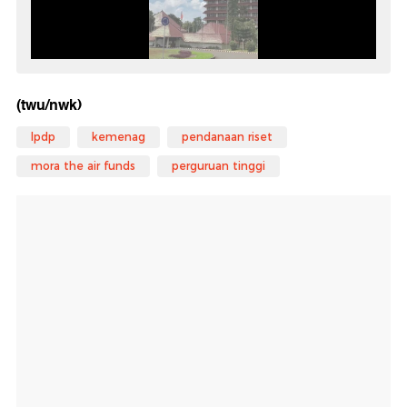
(twu/nwk)
lpdp
kemenag
pendanaan riset
mora the air funds
perguruan tinggi