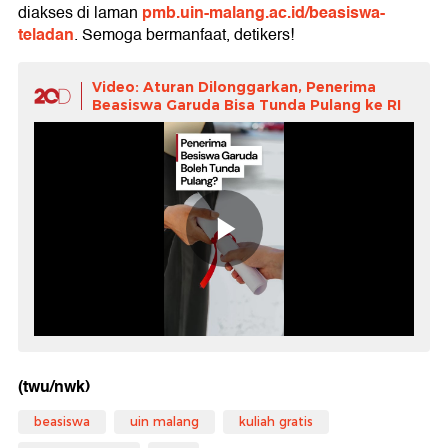
pmb.uin-malang.ac.id/beasiswa-
diakses di laman
teladan
. Semoga bermanfaat, detikers!
Video: Aturan Dilonggarkan, Penerima
Beasiswa Garuda Bisa Tunda Pulang ke RI
(twu/nwk)
beasiswa
uin malang
kuliah gratis