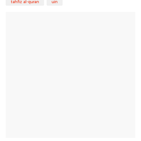
tahfiz al-quran
uin