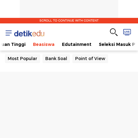
SCROLL TO CONTINUE WITH CONTENT
ruan Tinggi
Beasiswa
Edutainment
Seleksi Masuk P
Most Popular
Bank Soal
Point of View