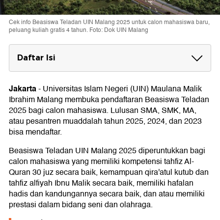
Cek info Beasiswa Teladan UIN Malang 2025 untuk calon mahasiswa baru,
peluang kuliah gratis 4 tahun. Foto: Dok UIN Malang
Daftar Isi
Beasiswa Teladan UIN Malang 2025
Larangan Penerima Beasiswa
Jakarta
-
Universitas Islam Negeri (UIN) Maulana Malik
Syarat Pendaftaran
Ibrahim Malang membuka pendaftaran Beasiswa Teladan
Syarat Pilihan Prodi dan Kompetensi
2025 bagi calon mahasiswa. Lulusan SMA, SMK, MA,
Cara Daftar
atau pesantren muaddalah tahun 2025, 2024, dan 2023
Seleksi Beasiswa Teladan UIN Malang
bisa mendaftar.
Jadwal Beasiswa Teladan UIN Malang 2025
Beasiswa Teladan UIN Malang 2025 diperuntukkan bagi
calon mahasiswa yang memiliki kompetensi tahfiz Al-
Quran 30 juz secara baik, kemampuan qira'atul kutub dan
tahfiz alfiyah Ibnu Malik secara baik, memiliki hafalan
hadis dan kandungannya secara baik, dan atau memiliki
prestasi dalam bidang seni dan olahraga.