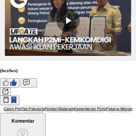
(iws/iws)
...
Calon Pmi
Tes Psikologi
Pemkot Mataram
Kementerian P2mi
Pekerja Migran
Komentar