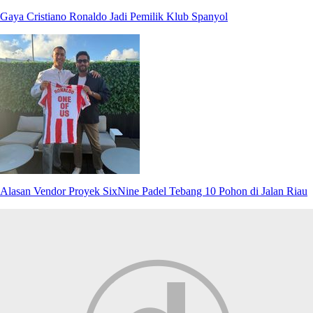
Gaya Cristiano Ronaldo Jadi Pemilik Klub Spanyol
Alasan Vendor Proyek SixNine Padel Tebang 10 Pohon di Jalan Riau