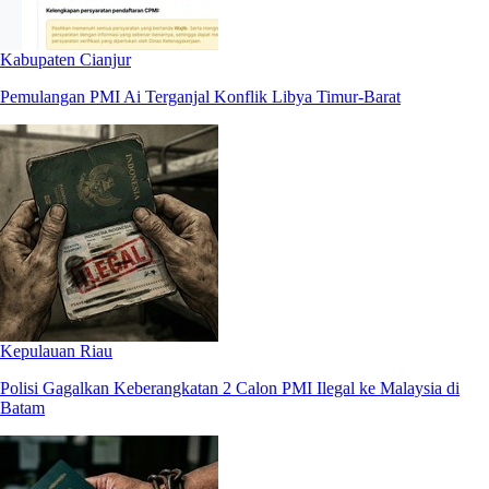
Kabupaten Cianjur
Pemulangan PMI Ai Terganjal Konflik Libya Timur-Barat
Kepulauan Riau
Polisi Gagalkan Keberangkatan 2 Calon PMI Ilegal ke Malaysia di
Batam