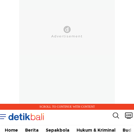
SCROLL TO CONTINUE WITH CONTENT
Home
Berita
Sepakbola
Hukum & Kriminal
Buda