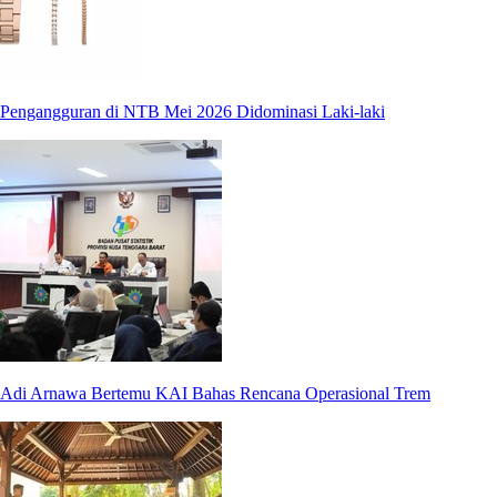
Pengangguran di NTB Mei 2026 Didominasi Laki-laki
Adi Arnawa Bertemu KAI Bahas Rencana Operasional Trem