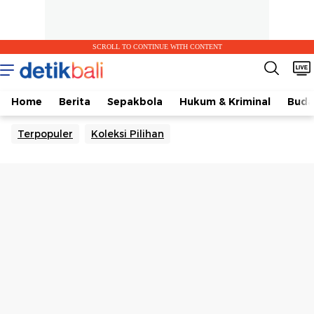
SCROLL TO CONTINUE WITH CONTENT
Home
Berita
Sepakbola
Hukum & Kriminal
Buda
Terpopuler
Koleksi Pilihan