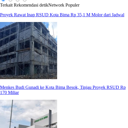
Terkait
Rekomendasi
detikNetwork
Populer
Proyek Rawat Inap RSUD Kota Bima Rp 35,1 M Molor dari Jadwal
Menkes Budi Gunadi ke Kota Bima Besok, Tinjau Proyek RSUD Rp
170 Miliar