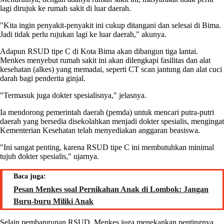
lagi dirujuk ke rumah sakit di luar daerah.
"Kita ingin penyakit-penyakit ini cukup ditangani dan selesai di Bima.
Jadi tidak perlu rujukan lagi ke luar daerah," akunya.
Adapun RSUD tipe C di Kota Bima akan dibangun tiga lantai.
Menkes menyebut rumah sakit ini akan dilengkapi fasilitas dan alat
kesehatan (alkes) yang memadai, seperti CT scan jantung dan alat cuci
darah bagi penderita ginjal.
"Termasuk juga dokter spesialisnya," jelasnya.
Ia mendorong pemerintah daerah (pemda) untuk mencari putra-putri
daerah yang bersedia disekolahkan menjadi dokter spesialis, mengingat
Kementerian Kesehatan telah menyediakan anggaran beasiswa.
"Ini sangat penting, karena RSUD tipe C ini membutuhkan minimal
tujuh dokter spesialis," ujarnya.
Baca juga:
Pesan Menkes soal Pernikahan Anak di Lombok: Jangan
Buru-buru Miliki Anak
Selain pembangunan RSUD, Menkes juga menekankan pentingnya