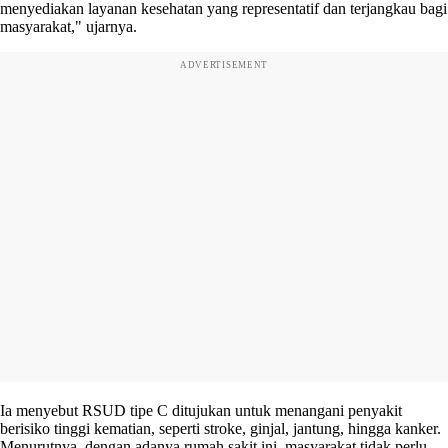
menyediakan layanan kesehatan yang representatif dan terjangkau bagi
masyarakat," ujarnya.
ADVERTISEMENT
Ia menyebut RSUD tipe C ditujukan untuk menangani penyakit
berisiko tinggi kematian, seperti stroke, ginjal, jantung, hingga kanker.
Menurutnya, dengan adanya rumah sakit ini, masyarakat tidak perlu