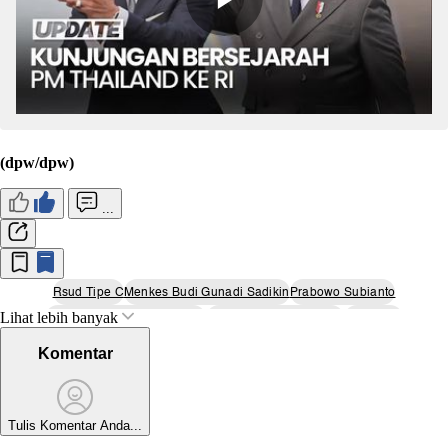
(dpw/dpw)
...
Rsud Tipe C
Menkes Budi Gunadi Sadikin
Prabowo Subianto
Lihat lebih banyak
Pembangunan Rumah Sakit
Penyakit Berisiko Tinggi
Kota Bima
Puskesmas Blud
Komentar
Tulis Komentar Anda...