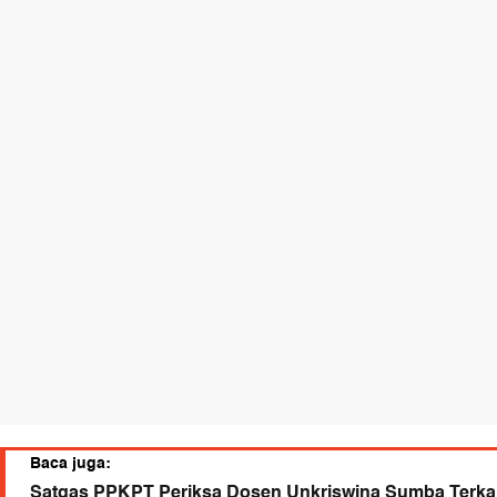
Baca juga:
Satgas PPKPT Periksa Dosen Unkriswina Sumba Terka