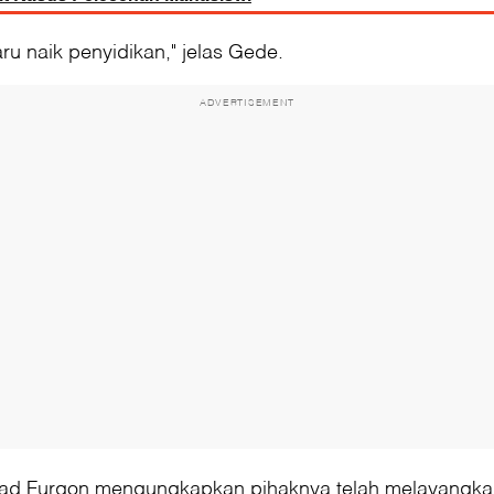
aru naik penyidikan," jelas Gede.
ADVERTISEMENT
hmad Furqon mengungkapkan pihaknya telah melayangka