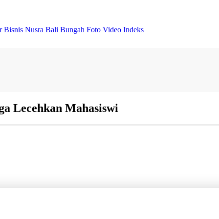
er
Bisnis
Nusra
Bali Bungah
Foto
Video
Indeks
uga Lecehkan Mahasiswi