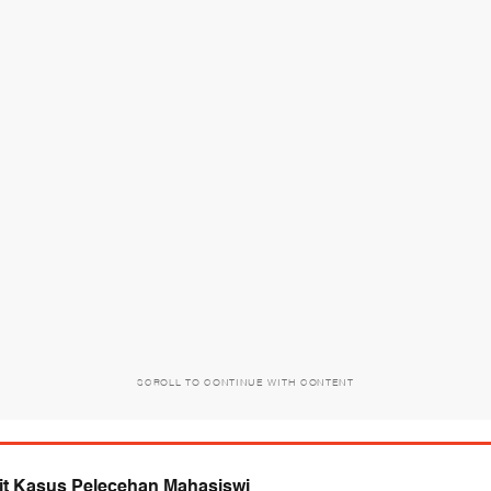
SCROLL TO CONTINUE WITH CONTENT
it Kasus Pelecehan Mahasiswi