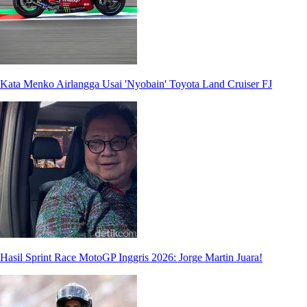
Kata Menko Airlangga Usai 'Nyobain' Toyota Land Cruiser FJ
Hasil Sprint Race MotoGP Inggris 2026: Jorge Martin Juara!