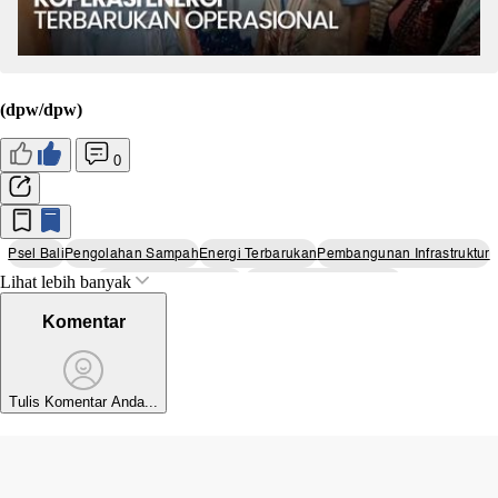
(dpw/dpw)
0
Psel Bali
Pengolahan Sampah
Energi Terbarukan
Pembangunan Infrastruktur
Lihat lebih banyak
Kesehatan Lingkungan
Pariwisata Berkelanjutan
Komentar
Tulis Komentar Anda...