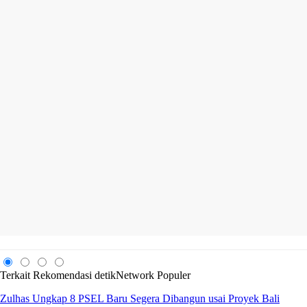
Terkait
Rekomendasi
detikNetwork
Populer
Zulhas Ungkap 8 PSEL Baru Segera Dibangun usai Proyek Bali