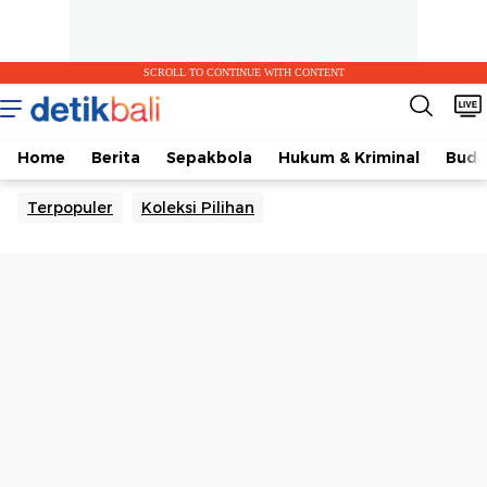
SCROLL TO CONTINUE WITH CONTENT
Home
Berita
Sepakbola
Hukum & Kriminal
Buda
Terpopuler
Koleksi Pilihan