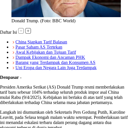
Donald Trump. (Foto: BBC World)
Daftar Isi
China Siapkan Tarif Balasan
Pasar Saham AS Tertekan
Awal Kebijakan dan Tujuan Tarif
Dampak Ekonomi dan Ancaman PHK
Barang yang Terdampak dan Konsumen AS
Uni Eropa dan Negara Lain Juga Terdampak
Denpasar
-
Presiden Amerika Serikat (AS) Donald Trump resmi memberlakukan
tarif baru sebesar 104% terhadap seluruh produk impor asal China
mulai Rabu (9/4/2025). Kebijakan ini berlaku di atas tarif yang telah
diberlakukan terhadap China selama masa jabatan pertamanya.
Langkah ini diumumkan oleh Sekretaris Pers Gedung Putih, Karoline
Leavitt, pada Selasa tengah malam waktu setempat. Pemberlakuan tarif
ini menandai eskalasi terbaru dalam perang dagang antara dua
ekonomi terbesar di dunia tersebut.