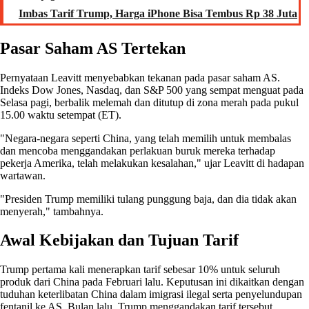
Imbas Tarif Trump, Harga iPhone Bisa Tembus Rp 38 Juta
Pasar Saham AS Tertekan
Pernyataan Leavitt menyebabkan tekanan pada pasar saham AS.
Indeks Dow Jones, Nasdaq, dan S&P 500 yang sempat menguat pada
Selasa pagi, berbalik melemah dan ditutup di zona merah pada pukul
15.00 waktu setempat (ET).
"Negara-negara seperti China, yang telah memilih untuk membalas
dan mencoba menggandakan perlakuan buruk mereka terhadap
pekerja Amerika, telah melakukan kesalahan," ujar Leavitt di hadapan
wartawan.
"Presiden Trump memiliki tulang punggung baja, dan dia tidak akan
menyerah," tambahnya.
Awal Kebijakan dan Tujuan Tarif
Trump pertama kali menerapkan tarif sebesar 10% untuk seluruh
produk dari China pada Februari lalu. Keputusan ini dikaitkan dengan
tuduhan keterlibatan China dalam imigrasi ilegal serta penyelundupan
fentanil ke AS. Bulan lalu, Trump menggandakan tarif tersebut