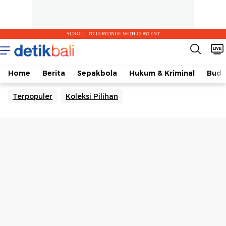
SCROLL TO CONTINUE WITH CONTENT
Home
Berita
Sepakbola
Hukum & Kriminal
Buda
Terpopuler
Koleksi Pilihan