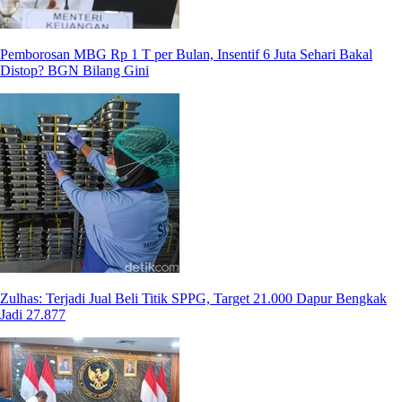
Pemborosan MBG Rp 1 T per Bulan, Insentif 6 Juta Sehari Bakal
Distop? BGN Bilang Gini
Zulhas: Terjadi Jual Beli Titik SPPG, Target 21.000 Dapur Bengkak
Jadi 27.877