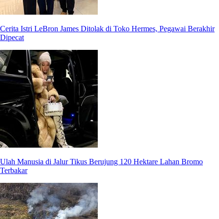
Cerita Istri LeBron James Ditolak di Toko Hermes, Pegawai Berakhir
Dipecat
Ulah Manusia di Jalur Tikus Berujung 120 Hektare Lahan Bromo
Terbakar