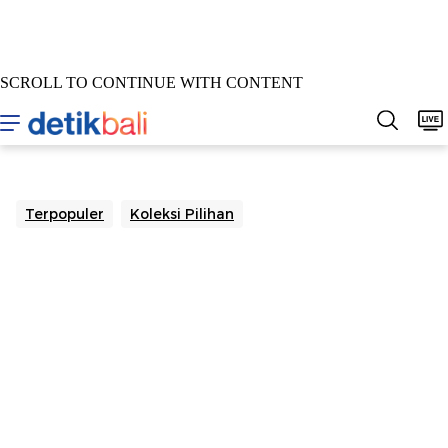
SCROLL TO CONTINUE WITH CONTENT
Home
Berita
Sepakbola
Hukum & Kriminal
Buda
Terpopuler
Koleksi Pilihan