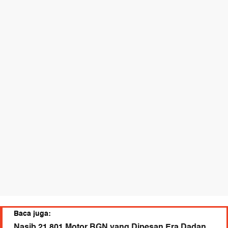
Baca juga:
Nasib 21.801 Motor BGN yang Dipesan Era Dadan