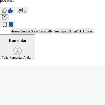
(iws/iws)
0
Makan Bergizi Gratis
Dapur Mbg
Penutupan Sppg
Zulkifli Hasan
Komentar
Tulis Komentar Anda...